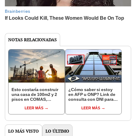
NOTAS RELACIONADAS
Esto costaría construir
¿Cómo saber si estoy
una casa de 100m2 y 2
en AFP u ONP? Link de
pisos en COMAS,
consulta con DNI para
CARABAYLLO y otros
ver en qué fondo de
LEER MÁS
LEER MÁS
distritos de LIMA
pensiones estás
NORTE
LO MÁS VISTO
LO ÚLTIMO