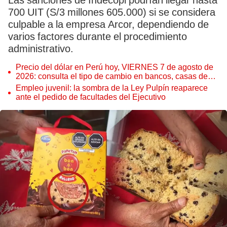
Las sanciones de Indecopi podrían llegar hasta
700 UIT (S/3 millones 605.000) si se considera
culpable a la empresa Arcor, dependiendo de
varios factores durante el procedimiento
administrativo.
Precio del dólar en Perú hoy, VIERNES 7 de agosto de
2026: consulta el tipo de cambio en bancos, casas de
cambio y plataformas digitales
Empleo juvenil: la sombra de la Ley Pulpín reaparece
ante el pedido de facultades del Ejecutivo