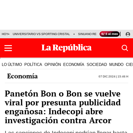
HOY
UNIVERSITARIO VS SPORTING CRISTAL
SINUANO RESULTADOS HOY
CA
LO ÚLTIMO
POLÍTICA
OPINIÓN
ECONOMÍA
SOCIEDAD
MUNDO
CIE
Economía
07 Dic 2024 | 15:46 h
Panetón Bon o Bon se vuelve
viral por presunta publicidad
engañosa: Indecopi abre
investigación contra Arcor