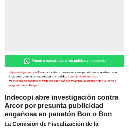
Únete a nuestro canal de política y economía
@jaimedelgadooficial
Esta marca Arcor promociona sus panetones con relleno con
imágenes que no corresponden a la realidad
#consumidorinformado
#defensadelconsumidor
#publicidadengañosa
#fyp
#navidad
#paneton
♬ sonido
original - Jaime Delgado
Indecopi abre investigación contra
Arcor por presunta publicidad
engañosa en panetón Bon o Bon
La
Comisión de Fiscalización de la