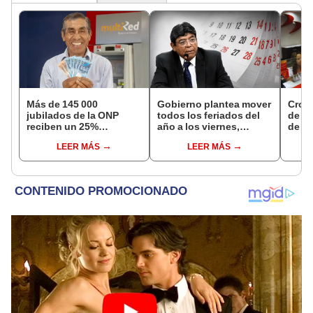
Más de 145 000
Gobierno plantea mover
Cron
jubilados de la ONP
todos los feriados del
de s
reciben un 25%
año a los viernes,
de ag
adicional en su pensión
excepto 28 de julio,
Banco
LEER MÁS
LEER MÁS
en agosto
Navidad y Año Nuevo
conoc
depó