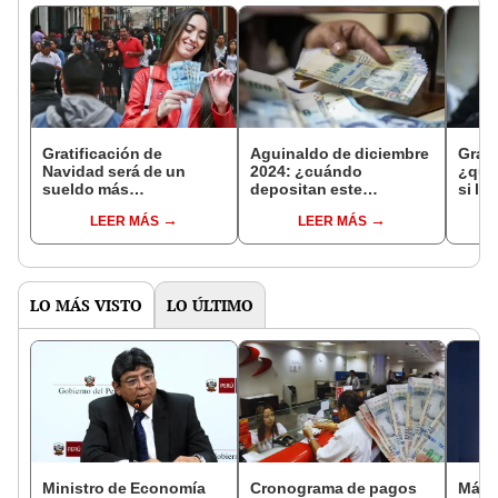
Gratificación de
Aguinaldo de diciembre
Grati
Navidad será de un
2024: ¿cuándo
¿qué
sueldo más
depositan este
si la
bonificación del 9% en
beneficio a los
tiemp
LEER MÁS
LEER MÁS
diciembre para
trabajadores del sector
labor
trabajadores en Perú
público?
LO MÁS VISTO
LO ÚLTIMO
Ministro de Economía
Cronograma de pagos
Más 