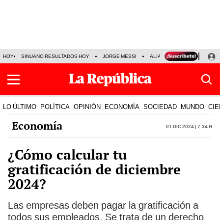
HOY
SINUANO RESULTADOS HOY
JORGE MESSI
ALIANZA LIMA VS SPORT BO
LO ÚLTIMO
POLÍTICA
OPINIÓN
ECONOMÍA
SOCIEDAD
MUNDO
CIE
Economía
01 Dic 2024 | 7:34 h
¿Cómo calcular tu
gratificación de diciembre
2024?
Las empresas deben pagar la gratificación a
todos sus empleados. Se trata de un derecho