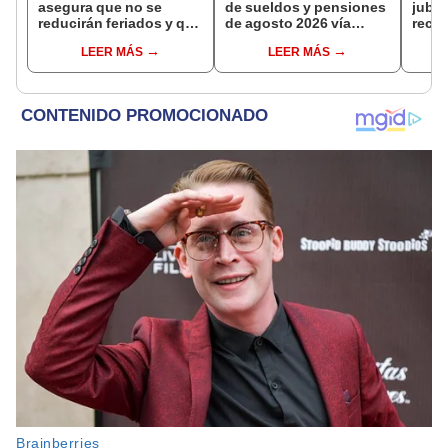
asegura que no se
de sueldos y pensiones
jubil
reducirán feriados y que
de agosto 2026 vía
reci
sueldo mínimo se
Banco de la Nación:
adici
LEER MÁS
LEER MÁS
aumentará en dos
conoce las fechas de
en a
etapas
depósito