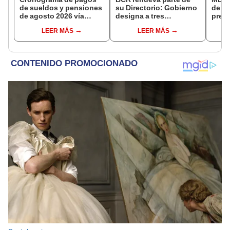
de sueldos y pensiones
su Directorio: Gobierno
de la
de agosto 2026 vía
designa a tres
presi
Banco de la Nación:
representantes del
Fisca
LEER MÁS
LEER MÁS
conoce las fechas de
Ejecutivo
depósito