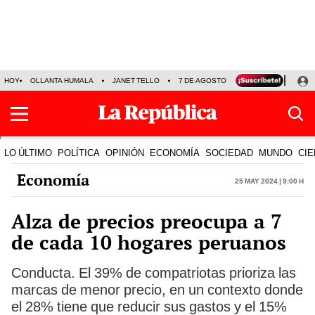
HOY
OLLANTA HUMALA
JANET TELLO
7 DE AGOSTO
TINKA RESULTADOS
LO ÚLTIMO
POLÍTICA
OPINIÓN
ECONOMÍA
SOCIEDAD
MUNDO
CIE
Economía
25 May 2024 | 9:00 h
Alza de precios preocupa a 7
de cada 10 hogares peruanos
Conducta. El 39% de compatriotas prioriza las
marcas de menor precio, en un contexto donde
el 28% tiene que reducir sus gastos y el 15%