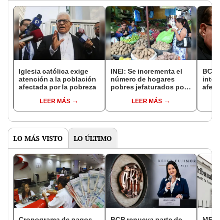
Iglesia católica exige
INEI: Se incrementa el
BCRP
atención a la población
número de hogares
inter
afectada por la pobreza
pobres jefaturados por
afect
mujeres
LEER MÁS
LEER MÁS
LO MÁS VISTO
LO ÚLTIMO
Cronograma de pagos
BCR renueva parte de
MEF c