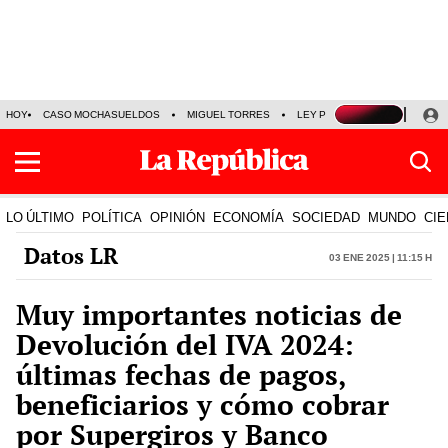
HOY
CASO MOCHASUELDOS
MIGUEL TORRES
LEY PULPÍN
PRECIO DEL
LO ÚLTIMO
POLÍTICA
OPINIÓN
ECONOMÍA
SOCIEDAD
MUNDO
CIE
Datos LR
03 Ene 2025 | 11:15 h
Muy importantes noticias de
Devolución del IVA 2024:
últimas fechas de pagos,
beneficiarios y cómo cobrar
por Supergiros y Banco