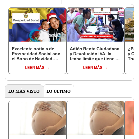
Excelente noticia de
Adiós Renta Ciudadana
¿Por 
Prosperidad Social con
y Devolución IVA: la
y Cix
el Bono de Navidad:
fecha límite que tiene 1
Truji
fecha de pago, monto
millón de personas para
resp
LEER MÁS
LEER MÁS
con aumento y cómo
no perder el pago
cobrar en Banco Agrario
y Efecty
LO MÁS VISTO
LO ÚLTIMO