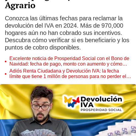
Agrario
Conozca las últimas fechas para reclamar la
devolución del IVA en 2024. Más de 970,000
hogares aún no han cobrado sus incentivos.
Descubra cómo verificar si es beneficiario y los
puntos de cobro disponibles.
Excelente noticia de Prosperidad Social con el Bono de
Navidad: fecha de pago, monto con aumento y cómo
cobrar en Banco Agrario y Efecty
Adiós Renta Ciudadana y Devolución IVA: la fecha
límite que tiene 1 millón de personas para no perder el
pago