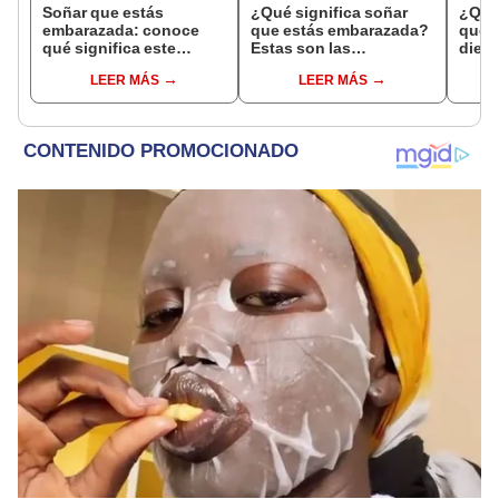
Soñar que estás
¿Qué significa soñar
¿Qué 
embarazada: conoce
que estás embarazada?
que s
qué significa este
Estas son las
dient
interesante sueño
interpretaciones más
pres
LEER MÁS
LEER MÁS
comunes