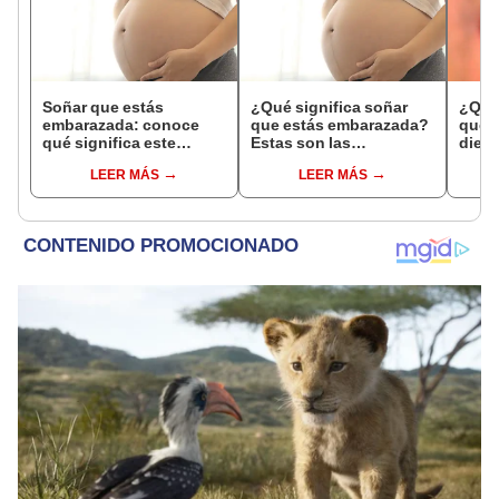
Soñar que estás
¿Qué significa soñar
¿Qué 
embarazada: conoce
que estás embarazada?
que s
qué significa este
Estas son las
dient
interesante sueño
interpretaciones más
pres
LEER MÁS
LEER MÁS
comunes