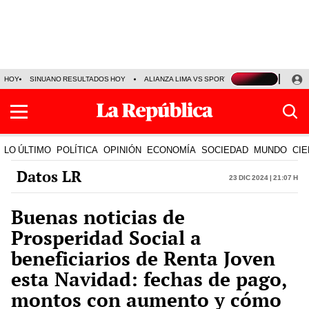
HOY
SINUANO RESULTADOS HOY
ALIANZA LIMA VS SPORT BOYS
JORGE MES
LO ÚLTIMO
POLÍTICA
OPINIÓN
ECONOMÍA
SOCIEDAD
MUNDO
CIE
Datos LR
23 Dic 2024 | 21:07 h
Buenas noticias de
Prosperidad Social a
beneficiarios de Renta Joven
esta Navidad: fechas de pago,
montos con aumento y cómo