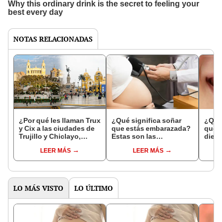
NOTAS RELACIONADAS
¿Por qué les llaman Trux
¿Qué significa soñar
¿Qué 
y Cix a las ciudades de
que estás embarazada?
que s
Trujillo y Chiclayo,
Estas son las
dien
respectivamente?
interpretaciones más
Inter
LEER MÁS
LEER MÁS
comunes
psico
expl
LO MÁS VISTO
LO ÚLTIMO