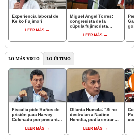
Experiencia laboral de
Miguel Ángel Torres:
Perfi
Keiko Fujimori
congresista de la
Gabin
cúpula fujimorista
gobi
LEER MÁS
controlará el primer año
Fujim
LEER MÁS
del Senado
LO MÁS VISTO
LO ÚLTIMO
Fiscalía pide 9 años de
Ollanta Humala: "Si no
Cong
prisión para Harvey
destruían a Nadine
Popul
Colchado por presunta
Heredia, podía entrar en
comis
negociación
el 2021 o el 2026"
Cáma
LEER MÁS
LEER MÁS
incompatible y falsedad
ideológica