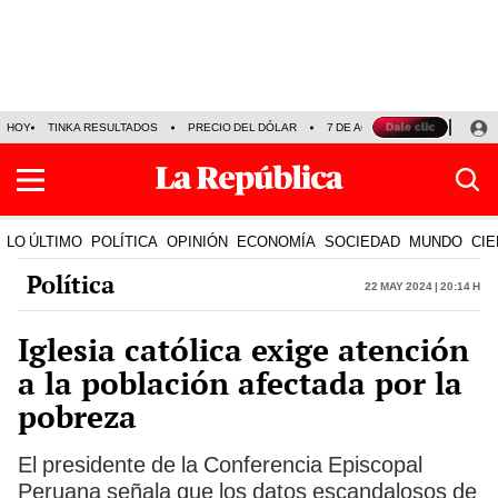
HOY
TINKA RESULTADOS
PRECIO DEL DÓLAR
7 DE AGOSTO
OLLANTA H
LO ÚLTIMO
POLÍTICA
OPINIÓN
ECONOMÍA
SOCIEDAD
MUNDO
CIE
Política
22 May 2024 | 20:14 h
Iglesia católica exige atención
a la población afectada por la
pobreza
El presidente de la Conferencia Episcopal
Peruana señala que los datos escandalosos de