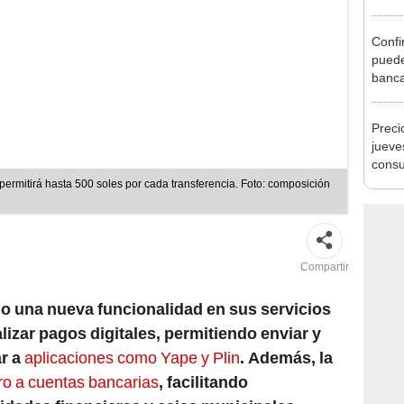
Ejecu
Confi
puede
banca
los c
incum
Preci
oblig
jueve
consu
banco
ermitirá hasta 500 soles por cada transferencia. Foto: composición
plata
Compartir
o una nueva funcionalidad en sus servicios
lizar pagos digitales, permitiendo enviar y
ar a
aplicaciones como Yape y Plin
. Además, la
ero a cuentas bancarias
, facilitando