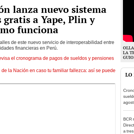
ón lanza nuevo sistema
 gratis a Yape, Plin y
ómo funciona
lles de este nuevo servicio de interoperabilidad entre
OLLA
idades financieras en Perú.
LA T
GUIO
evisa el cronograma de pagos de sueldos y pensiones
e la Nación en caso tu familiar fallezca: así se puede
LO
Cron
sueld
agost
Nació
depós
BCR r
Direc
a tre