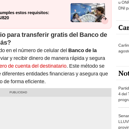
u ONP
DNI p
cumples estos requisitos:
pensi
/820
Car
o para transferir gratis del Banco de
más?
Carlin
do en el número de celular del
Banco de la
agost
viar y recibir dinero de manera rápida y segura
ro de cuenta del destinatario
. Este método se
No
e diferentes entidades financieras y asegura que
o de forma eficiente.
Partid
4 del
progr
dónde
Senam
LLUV
provi