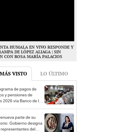
NTA HUMALA EN VIVO RESPONDE Y
RAMPA DE LÓPEZ ALIAGA | SIN
N CON ROSA MARÍA PALACIOS
 MÁS VISTO
LO ÚLTIMO
ograma de pagos de
os y pensiones de
1
o 2026 vía Banco de la
n: conoce las fechas de
ito
enueva parte de su
torio: Gobierno designa
2
s representantes del