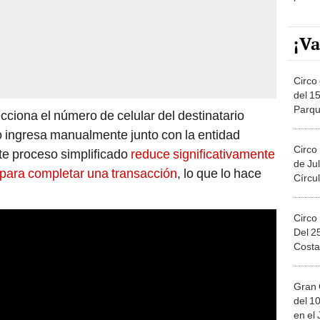
¡Va
Circo 
del 15
Parqu
ecciona el número de celular del destinatario
Migue
lo ingresa manualmente junto con la entidad
Circo
te proceso simplificado
reduce significativamente
de Jul
 para completar una transacción
, lo que lo hace
Círcul
Circo
Del 2
Costa
Gran 
del 10
en el