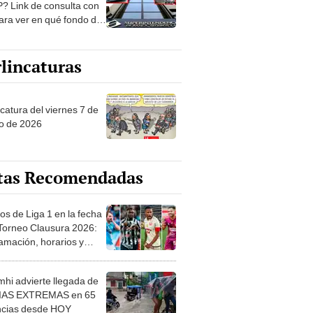
? Link de consulta con
ara ver en qué fondo de
ones estás
lincaturas
catura del viernes 7 de
o de 2026
tas Recomendadas
os de Liga 1 en la fecha
 Torneo Clausura 2026:
amación, horarios y
 ver
hi advierte llegada de
IAS EXTREMAS en 65
ncias desde HOY