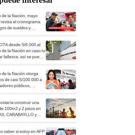
puede interesar
 de la Nación, mayo
 revisa el cronograma
gos de sueldos y
ones en el Estado
ITA desde S/6.000 al
 de la Nación en caso tu
ar fallezca: así se puede
er al seguro
 de la Nación otorga
tos de casi S/100.000 a
jadores públicos,
onistas y CAS: ¿cómo
er?
costaría construir una
de 100m2 y 2 pisos en
S, CARABAYLLO y
distritos de LIMA
TE
 saber si estoy en AFP