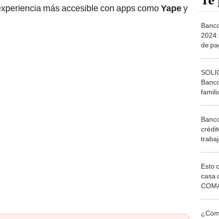
Te 
 experiencia más accesible con apps como
Yape
y
Banco
2024:
de pa
pensi
SOLIC
Banco
famili
acced
Banco
crédi
traba
pensi
acced
Esto 
casa 
COMA
otros 
NOR
¿Cómo