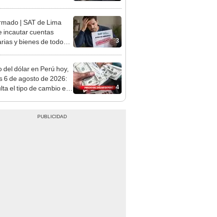
tivo
rmado | SAT de Lima
 incautar cuentas
3
rias y bienes de todos
iudadanos siempre que
plan con estas
o del dólar en Perú hoy,
aciones
s 6 de agosto de 2026:
4
lta el tipo de cambio en
s, casas de cambio y
formas digitales