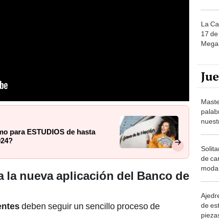
La Ca
17 de 
Mega 
Ju
Maste
palab
nuest
amo para ESTUDIOS de hasta
024?
Solita
de ca
moda.
a la nueva aplicación del Banco de
demue
Ajedre
entes
deben seguir un sencillo proceso de
de es
piezas