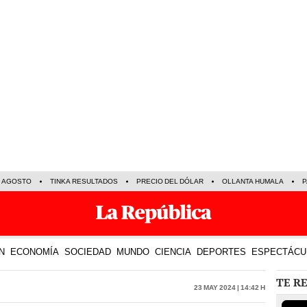
E AGOSTO
TINKA RESULTADOS
PRECIO DEL DÓLAR
OLLANTA HUMALA
P
N
ECONOMÍA
SOCIEDAD
MUNDO
CIENCIA
DEPORTES
ESPECTÁCU
TE R
23 May 2024 | 14:42 h