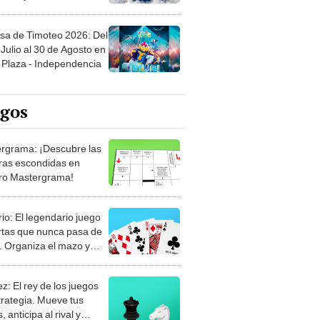
sa de Timoteo 2026: Del
Julio al 30 de Agosto en
Plaza - Independencia
egos
rgrama: ¡Descubre las
ras escondidas en
ro Mastergrama!
rio: El legendario juego
rtas que nunca pasa de
 Organiza el mazo y
stra tu habilidad.
z: El rey de los juegos
trategia. Mueve tus
, anticipa al rival y