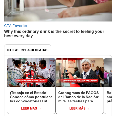
NOTAS RELACIONADAS
¡Trabaja en el Estado!
Cronograma de PAGOS
Banc
Conoce cómo postular a
del Banco de la Nación:
ampl
los convocatorias CAS
mira las fechas para
prést
del 6 al 12 de mayo
cobrar sueldos y
la Ma
LEER MÁS
LEER MÁS
pensiones en mayo
los r