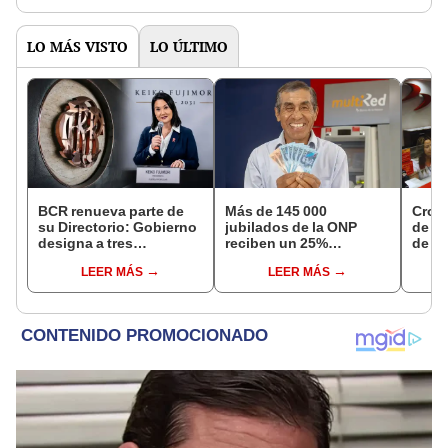
LO MÁS VISTO
LO ÚLTIMO
BCR renueva parte de
Más de 145 000
Cron
su Directorio: Gobierno
jubilados de la ONP
de s
designa a tres
reciben un 25%
de ag
representantes del
adicional en su pensión
Banco
LEER MÁS
LEER MÁS
Ejecutivo
en agosto
conoc
depó