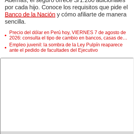
Además, el seguro ofrece S/1.200 adicionales
por cada hijo. Conoce los requisitos que pide el
Banco de la Nación
y cómo afiliarte de manera
sencilla.
Precio del dólar en Perú hoy, VIERNES 7 de agosto de
2026: consulta el tipo de cambio en bancos, casas de
cambio y plataformas digitales
Empleo juvenil: la sombra de la Ley Pulpín reaparece
ante el pedido de facultades del Ejecutivo