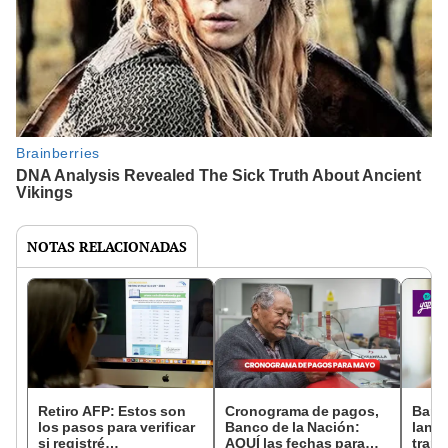
NOTAS RELACIONADAS
Retiro AFP: Estos son
Cronograma de pagos,
Banc
los pasos para verificar
Banco de la Nación:
lanza
si registré
AQUÍ las fechas para
trans