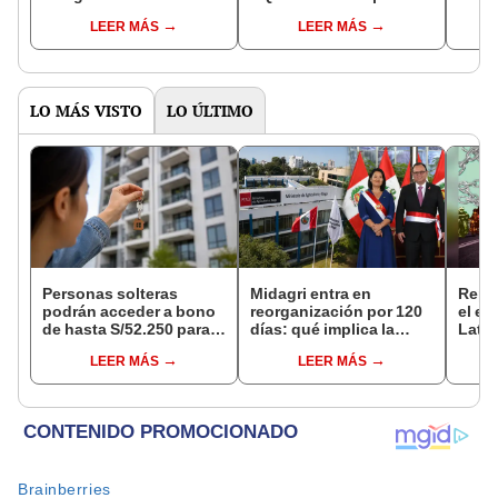
correctamente mi
cobrar sueldos y
Yape 
LEER MÁS
LEER MÁS
solicitud de
pensiones en mayo
utili
desembolso
LO MÁS VISTO
LO ÚLTIMO
Personas solteras
Midagri entra en
Repar
podrán acceder a bono
reorganización por 120
el e
de hasta S/52.250 para
días: qué implica la
Lati
comprar vivienda tras
medida y qué cambios
LEER MÁS
LEER MÁS
nuevo reglamento
podrían venir