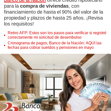
Banco de la Nación
ofrece crédito hipotecario
para la
compra de viviendas
, con
financiamiento de hasta el 90% del valor de la
propiedad y plazos de hasta 25 años. ¡Revisa
los requisitos!
Retiro AFP: Estos son los pasos para verificar si registré
correctamente mi solicitud de desembolso
Cronograma de pagos, Banco de la Nación: AQUÍ las
fechas para cobrar sueldos y pensiones en mayo