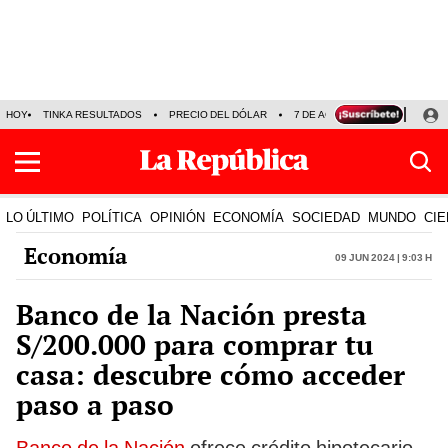
HOY
TINKA RESULTADOS
PRECIO DEL DÓLAR
7 DE AGOSTO
OLLANTA H
LO ÚLTIMO
POLÍTICA
OPINIÓN
ECONOMÍA
SOCIEDAD
MUNDO
CIE
Economía
09 Jun 2024 | 9:03 h
Banco de la Nación presta
S/200.000 para comprar tu
casa: descubre cómo acceder
paso a paso