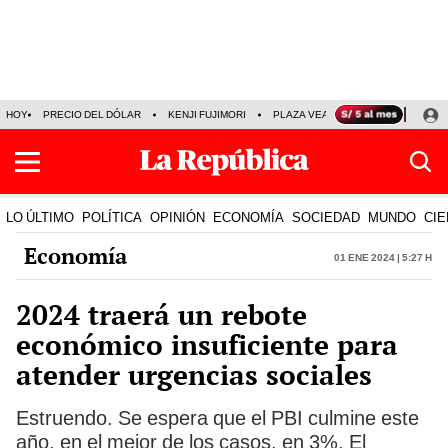
HOY
PRECIO DEL DÓLAR
KENJI FUJIMORI
PLAZA VEA
FERIADOS
KE
LO ÚLTIMO
POLÍTICA
OPINIÓN
ECONOMÍA
SOCIEDAD
MUNDO
CIE
Economía
01 Ene 2024 | 5:27 h
2024 traerá un rebote
económico insuficiente para
atender urgencias sociales
Estruendo. Se espera que el PBI culmine este
año, en el mejor de los casos, en 3%. El