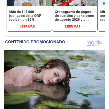
Más de 145 000
Cronograma de pagos
Mini
jubilados de la ONP
de sueldos y pensiones
aseg
reciben un 25%
de agosto 2026 vía
reduc
adicional en su pensión
Banco de la Nación:
suel
LEER MÁS
LEER MÁS
en agosto
conoce las fechas de
aume
depósito
etap