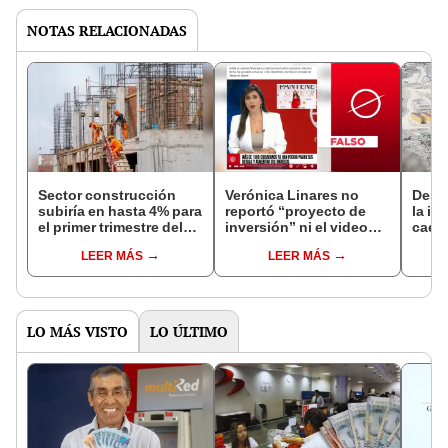
NOTAS RELACIONADAS
Sector construcción
Verónica Linares no
Desc
subiría en hasta 4% para
reportó “proyecto de
la in
el primer trimestre del
inversión” ni el video
caerá
2024
muestra a la “asesora”
LEER MÁS
LEER MÁS
Isabella Rodríguez
LO MÁS VISTO
LO ÚLTIMO