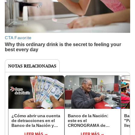
NOTAS RELACIONADAS
¿Cómo abrir una cuenta
Banco de la Nación:
Banco
de detracciones en el
este es el
"Para
Banco de la Nación y
CRONOGRAMA de
llega
para qué sirve?
pagos y pensiones para
nivel
LEER MÁS
LEER MÁS
noviembre 2023