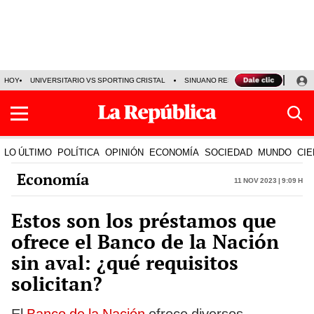
HOY
UNIVERSITARIO VS SPORTING CRISTAL
SINUANO RESULTADOS HOY
CA
LO ÚLTIMO
POLÍTICA
OPINIÓN
ECONOMÍA
SOCIEDAD
MUNDO
CIE
Economía
11 Nov 2023 | 9:09 h
Estos son los préstamos que
ofrece el Banco de la Nación
sin aval: ¿qué requisitos
solicitan?