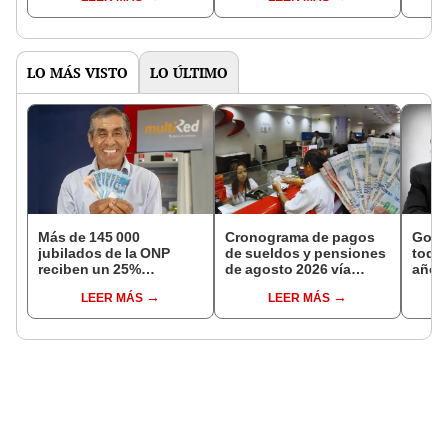
LO MÁS VISTO
LO ÚLTIMO
Más de 145 000
Cronograma de pagos
Gobi
jubilados de la ONP
de sueldos y pensiones
todos
reciben un 25%
de agosto 2026 vía
año a
adicional en su pensión
Banco de la Nación:
excep
LEER MÁS
LEER MÁS
en agosto
conoce las fechas de
Navi
depósito