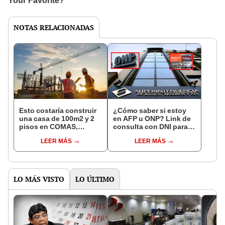
NOTAS RELACIONADAS
Esto costaría construir
¿Cómo saber si estoy
una casa de 100m2 y 2
en AFP u ONP? Link de
pisos en COMAS,
consulta con DNI para
CARABAYLLO y otros
ver en qué fondo de
LEER MÁS
LEER MÁS
distritos de LIMA
pensiones estás
NORTE
LO MÁS VISTO
LO ÚLTIMO