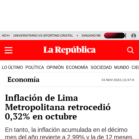
HOY
UNIVERSITARIO VS SPORTING CRISTAL
SINUANO RESULTADOS HOY
CA
LO ÚLTIMO
POLÍTICA
OPINIÓN
ECONOMÍA
SOCIEDAD
MUNDO
CIE
Economía
01 Nov 2023 | 11:07 h
Inflación de Lima
Metropolitana retrocedió
0,32% en octubre
En tanto, la inflación acumulada en el décimo
mes del año revierte a 2,99% y la de 12 meses