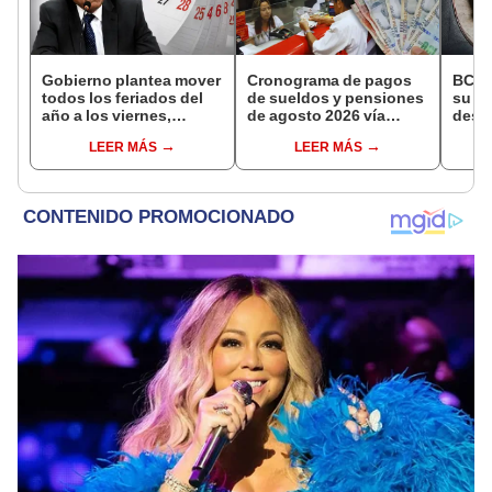
Gobierno plantea mover
Cronograma de pagos
BCR 
todos los feriados del
de sueldos y pensiones
su Di
año a los viernes,
de agosto 2026 vía
desig
excepto 28 de julio,
Banco de la Nación:
repre
LEER MÁS
LEER MÁS
Navidad y Año Nuevo
conoce las fechas de
Ejecu
depósito