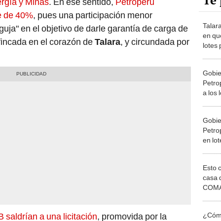
Te 
rgía y Minas
. En ese sentido,
Petroperú
e de 40%
, pues una participación menor
Talara
uja" en el objetivo de darle garantía de carga de
en que
afincada en el corazón de
Talara
, y circundada por
lotes
Gobie
Petro
a los 
Gobie
Petro
en lot
Esto 
casa 
COMA
otros 
NOR
¿Cómo
B saldrían a una licitación
, promovida por la