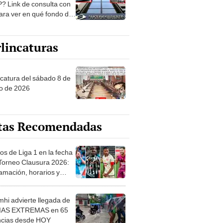
? Link de consulta con
ara ver en qué fondo de
ones estás
lincaturas
ncatura del sábado 8 de
o de 2026
tas Recomendadas
os de Liga 1 en la fecha
 Torneo Clausura 2026:
amación, horarios y
 ver
hi advierte llegada de
IAS EXTREMAS en 65
ncias desde HOY