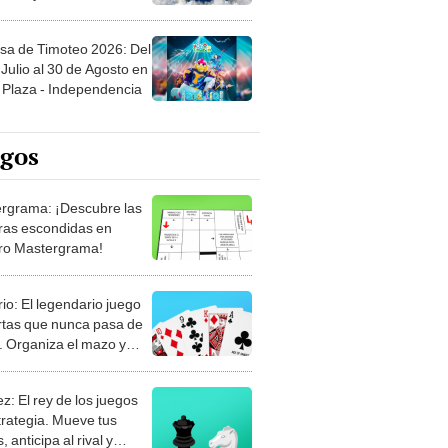
sa de Timoteo 2026: Del
Julio al 30 de Agosto en
Plaza - Independencia
egos
rgrama: ¡Descubre las
ras escondidas en
ro Mastergrama!
rio: El legendario juego
rtas que nunca pasa de
 Organiza el mazo y
stra tu habilidad.
z: El rey de los juegos
trategia. Mueve tus
, anticipa al rival y