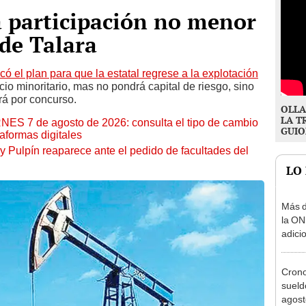
á participación no menor
 de Talara
ó el plan para que la estatal regrese a la explotación
io minoritario, mas no pondrá capital de riesgo, sino
rá por concurso.
OLLA
LA T
RNES 7 de agosto de 2026: consulta el tipo de cambio
GUIO
aformas digitales
y Pulpín reaparece ante el pedido de facultades del
LO
Más d
la ON
adici
agost
Cron
sueld
agost