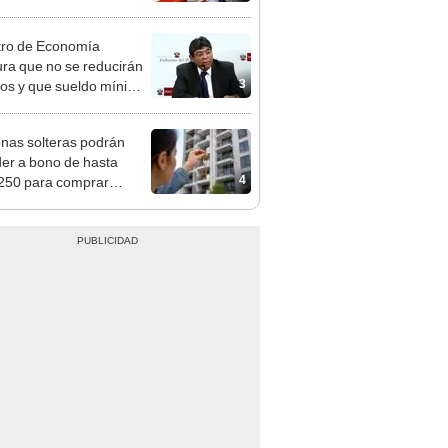
n: conoce las fechas de
ito
tro de Economía
ra que no se reducirán
3
dos y que sueldo mínimo
mentará en dos etapas
nas solteras podrán
er a bono de hasta
4
250 para comprar
nda tras nuevo
mento