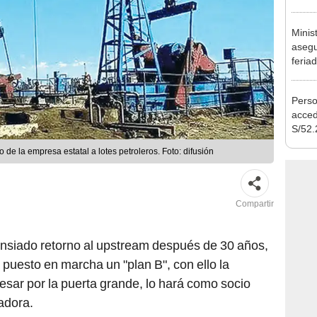
Nació
depós
Minis
asegu
feria
se au
Perso
acced
S/52.
vivie
de la empresa estatal a lotes petroleros. Foto: difusión
regla
Compartir
ansiado retorno al upstream después de 30 años,
puesto en marcha un "plan B", con ello la
gresar por la puerta grande, lo hará como socio
adora.