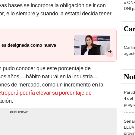
u ONP
as bases se incorpore la obligación de ir con
DNI p
, ello siempre y cuando la estatal decida tener
pensi
Car
ar es designada como nueva
Carli
agost
 pudo conocer que este porcentaje de
No
ocos años —hábito natural en la industria—
ones de mercado, como un incremento en la
troperú podría elevar su porcentaje de
Partid
4 del
ación.
progr
dónde
Senam
LLUV
provi