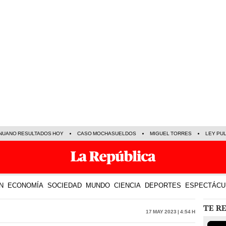
NUANO RESULTADOS HOY
CASO MOCHASUELDOS
MIGUEL TORRES
LEY PU
N
ECONOMÍA
SOCIEDAD
MUNDO
CIENCIA
DEPORTES
ESPECTÁCU
TE R
17 May 2023 | 4:54 h