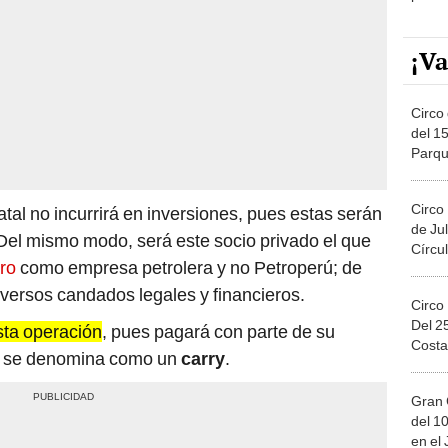
¡Va
Circo 
del 15
Parqu
Migue
Circo
tal no incurrirá en inversiones, pues estas serán
de Jul
Del mismo modo, será este socio privado el que
Círcul
tro
como empresa petrolera y no Petroperú; de
versos candados legales y financieros.
Circo
Del 2
sta operación
, pues pagará con parte de su
Costa
ria se denomina como un
carry
.
Gran 
del 10
en el