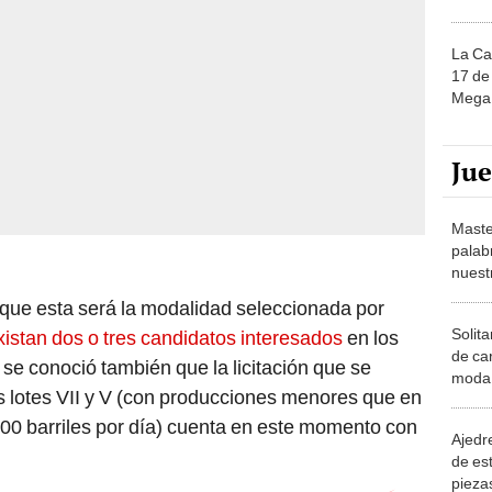
La Ca
17 de 
Mega 
Ju
Maste
palab
nuest
r que esta será la modalidad seleccionada por
Solita
istan dos o tres candidatos interesados
en los
de ca
 se conoció también que la licitación que se
moda.
s lotes VII y V (con producciones menores que en
demue
0 barriles por día) cuenta en este momento con
Ajedre
de es
piezas