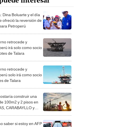
puede interesar
: Dina Boluarte y el día
 ofreció la reversión de
 para Petroperú
rno retrocede y
perú irá solo como socio
lotes de Talara
rno retrocede y
perú solo irá como socio
es de Talara
costaría construir una
de 100m2 y 2 pisos en
S, CARABAYLLO y
distritos de LIMA
TE
 saber si estoy en AFP