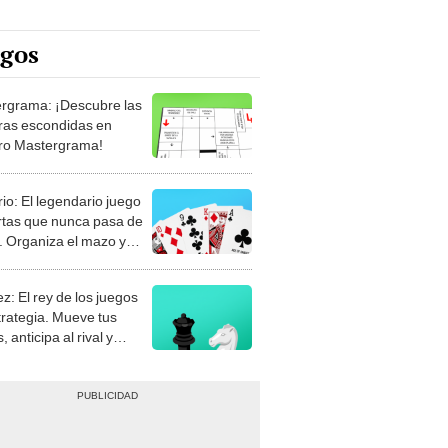
egos
rgrama: ¡Descubre las
ras escondidas en
ro Mastergrama!
rio: El legendario juego
rtas que nunca pasa de
 Organiza el mazo y
stra tu habilidad.
z: El rey de los juegos
trategia. Mueve tus
, anticipa al rival y
gue el jaque mate.