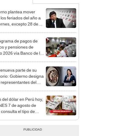
rno plantea mover
 los feriados del año a
1
iernes, excepto 28 de
, Navidad y Año Nuevo
ograma de pagos de
os y pensiones de
2
o 2026 vía Banco de la
n: conoce las fechas de
ito
enueva parte de su
torio: Gobierno designa
3
s representantes del
tivo
o del dólar en Perú hoy,
ES 7 de agosto de
4
 consulta el tipo de
o en bancos, casas de
o y plataformas
les