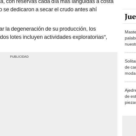
nta, con reservas cada día más lánguidas a costa
 se dedicaron a secar el crudo antes ahí
Ju
ar la degeneración de su producción, los
Maste
os lotes incluyen actividades exploratorias",
palab
nuest
Solita
de ca
moda.
demue
Ajedre
de es
piezas
consi