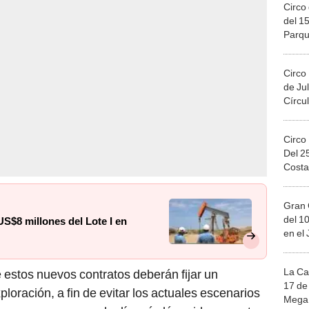
Circo 
del 15
Parqu
Migue
Circo
de Jul
Círcul
Circo
Del 2
Costa
Gran 
del 10
S$8 millones del Lote I en
en el
La Ca
e estos nuevos contratos deberán fijar un
17 de 
oración, a fin de evitar los actuales escenarios
Mega 