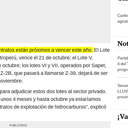
Carlin
agost
No
ontratos están próximos a vencer este año.
El Lote
roperú, vence el 21 de octubre; el Lote V,
Partid
4 del
octubre; los lotes VI y VII, operados por Sapet,
progr
e Z-2B, que pasará a llamarse Z-39, dejará de ser
dónde
noviembre.
Senam
para adjudicar estos dos lotes al sector privado.
LLUV
provi
e unos 4 meses y hasta octubre ya estaríamos
tratos de explotación de hidrocarburos", explicó
¡Va