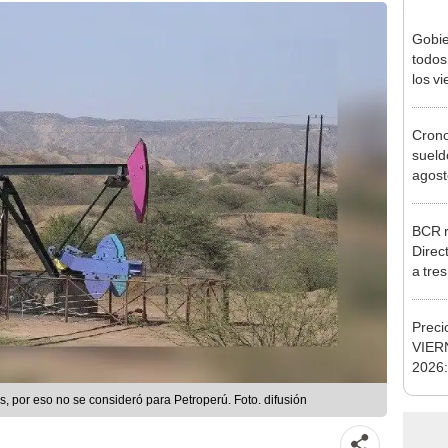
Gobie
todos
los v
julio
Cron
sueld
agost
Nació
depós
BCR r
Direc
a tre
Ejecu
Preci
VIERN
2026:
cambi
 inversiones, por eso no se consideró para Petroperú. Foto. difusión
cambi
digita