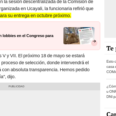
n la sesión descentralizada de la Comisión de
anizada en Ucayali, la funcionaria refirió que
para su entrega en octubre próximo.
n lobbies en el Congreso para
Te 
es V y VII. El próximo 18 de mayo se estará
Esto 
 proceso de selección, donde intervendrá el
casa 
rá con absoluta transparencia. Hemos pedido
COMA
", dijo.
otros 
NOR
¿Cómo
u ONP
DNI p
pensi
Car