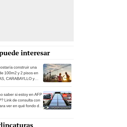
puede interesar
costaría construir una
de 100m2 y 2 pisos en
S, CARABAYLLO y
distritos de LIMA
TE
 saber si estoy en AFP
? Link de consulta con
ara ver en qué fondo de
ones estás
lincaturas