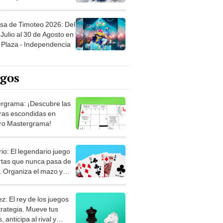
sa de Timoteo 2026: Del
Julio al 30 de Agosto en
Plaza - Independencia
egos
rgrama: ¡Descubre las
ras escondidas en
ro Mastergrama!
rio: El legendario juego
rtas que nunca pasa de
 Organiza el mazo y
stra tu habilidad.
z: El rey de los juegos
trategia. Mueve tus
, anticipa al rival y