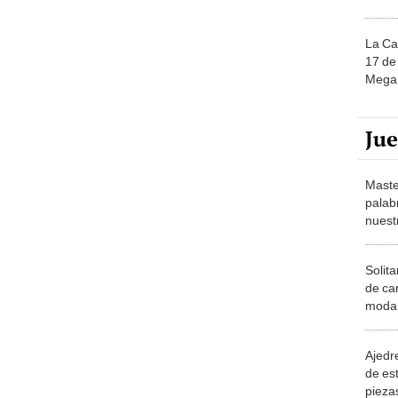
La Ca
17 de 
Mega 
Ju
Maste
palab
nuest
Solita
de ca
moda.
demue
Ajedre
de es
piezas