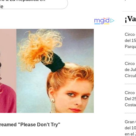
le
¡Va
Circo 
del 15
Parqu
Migue
Circo
de Jul
Círcul
Circo
Del 2
Costa
Gran 
del 10
en el