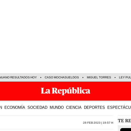
NUANO RESULTADOS HOY
CASO MOCHASUELDOS
MIGUEL TORRES
LEY PU
N
ECONOMÍA
SOCIEDAD
MUNDO
CIENCIA
DEPORTES
ESPECTÁCU
TE R
28 Feb 2023 | 19:57 h