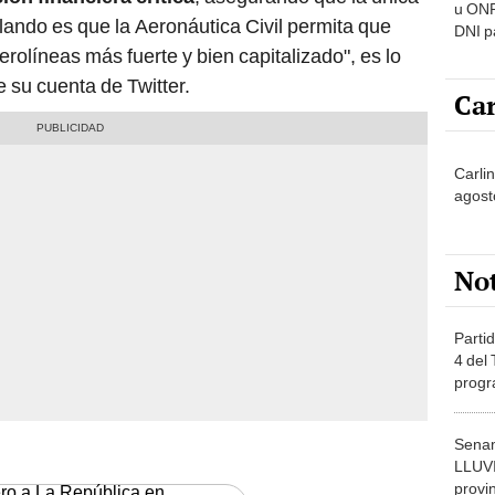
u ONP
ando es que la Aeronáutica Civil permita que
DNI p
pensi
rolíneas más fuerte y bien capitalizado", es lo
 su cuenta de Twitter.
Car
Carli
agost
No
Partid
4 del
progr
dónde
Senam
LLUV
provi
ero a La República en