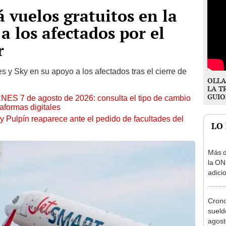
 vuelos gratuitos en la
a los afectados por el
r
s y Sky en su apoyo a los afectados tras el cierre de
OLLA
LA T
GUIO
RNES 7 de agosto de 2026: consulta el tipo de cambio
aformas digitales
y Pulpín reaparece ante el pedido de facultades del
LO
Más d
la ON
adici
agost
Cron
sueld
agost