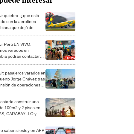
puede interesar
Air quiebra: ¿qué está
do con la aerolínea
biana que dejó de
r?
Air Perú EN VIVO:
nos varados en
bia podrán contactarse
l Consulado para
tar ayuda
Air: pasajeros varados en
uerto Jorge Chávez tras
nsión de operaciones
rú
costaría construir una
de 100m2 y 2 pisos en
S, CARABAYLLO y
distritos de LIMA
TE
 saber si estoy en AFP