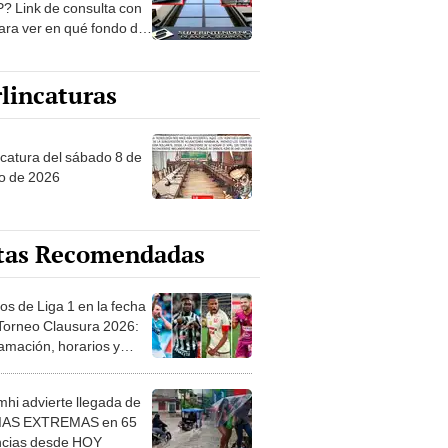
? Link de consulta con
ara ver en qué fondo de
ones estás
lincaturas
ncatura del sábado 8 de
o de 2026
tas Recomendadas
os de Liga 1 en la fecha
 Torneo Clausura 2026:
amación, horarios y
 ver
hi advierte llegada de
IAS EXTREMAS en 65
ncias desde HOY