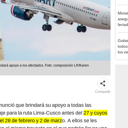
Nació
depós
Minis
asegu
feria
se au
Gobie
todos
los v
julio
indará apoyo a los afectados. Foto: composición LR/Karen
Compartir
nunció que brindará su apoyo a todas las
e para la ruta Lima-Cusco antes del
27 y cuyos
l 28 de febrero y 2 de marz
o. A ellos se les