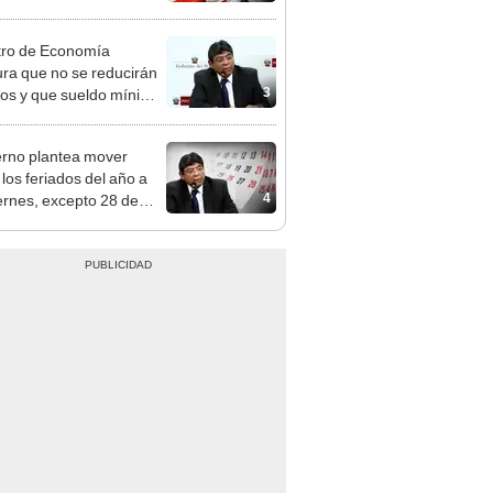
n: conoce las fechas de
ito
tro de Economía
ra que no se reducirán
3
dos y que sueldo mínimo
mentará en dos etapas
rno plantea mover
 los feriados del año a
4
iernes, excepto 28 de
, Navidad y Año Nuevo