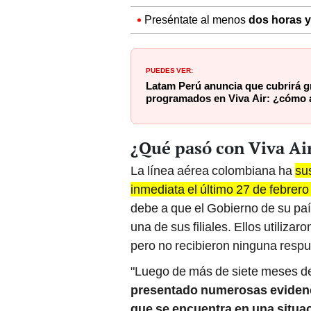
Preséntate al menos
dos horas y
PUEDES VER:
Latam Perú anuncia que cubrirá g
programados en Viva Air: ¿cómo 
¿Qué pasó con Viva Ai
La línea aérea colombiana ha
su
inmediata el último 27 de febrer
debe a que el Gobierno de su paí
una de sus filiales. Ellos utiliza
pero no recibieron ninguna respue
"Luego de más de siete meses de
presentado numerosas evidenc
que se encuentra en una situaci