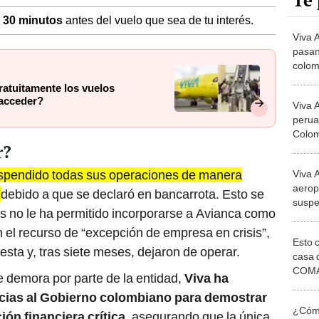
Te 
 30 minutos
antes del vuelo que sea de tu interés.
Viva 
pasan
colom
opera
ratuitamente los vuelos
acceder?
Viva 
perua
Colom
r?
con e
solici
spendido todas sus operaciones de manera
Viva 
aerop
o
debido a que se declaró en bancarrota. Esto se
suspe
s no le ha permitido incorporarse a Avianca como
en Pe
ron el recurso de “excepción de empresa en crisis”,
Esto 
sta y, tras siete meses, dejaron de operar.
casa 
COMA
 demora por parte de la entidad,
Viva ha
otros 
ias al Gobierno colombiano para demostrar
NOR
¿Cómo
ón financiera crítica
, asegurando que la única