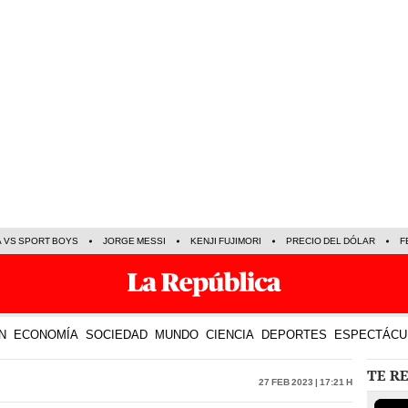
A VS SPORT BOYS
JORGE MESSI
KENJI FUJIMORI
PRECIO DEL DÓLAR
F
N
ECONOMÍA
SOCIEDAD
MUNDO
CIENCIA
DEPORTES
ESPECTÁCU
TE R
27 Feb 2023 | 17:21 h