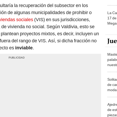
icultaría la recuperación del subsector en los
ión de algunas municipalidades de prohibir o
La Ca
17 de 
viendas sociales
(VIS) en sus jurisdicciones,
Mega 
 de vivienda no social. Según Valdivia, esto se
plantean proyectos mixtos, es decir, incluyen un
Ju
fuera del rango de VIS. Así, si dicha fracción no
yecto es
inviable
.
Maste
palab
nuest
Solita
de ca
moda.
demue
Ajedre
de es
piezas