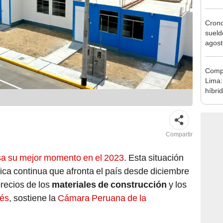
se au
Cron
sueld
agost
Nació
depós
Compr
Lima:
híbri
decis
Compartir
esa su mejor momento en el 2023
. Esta situación
ítica continua que afronta el país desde diciembre
recios de los
materiales de construcción
y los
rés
, sostiene la
Cámara Peruana de la