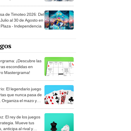
sa de Timoteo 2026: Del
Julio al 30 de Agosto en
Plaza - Independencia
egos
rgrama: ¡Descubre las
ras escondidas en
ro Mastergrama!
rio: El legendario juego
rtas que nunca pasa de
 Organiza el mazo y
stra tu habilidad.
z: El rey de los juegos
trategia. Mueve tus
, anticipa al rival y