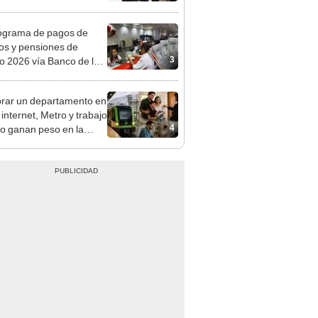
mentará en dos etapas
ograma de pagos de
os y pensiones de
3
o 2026 vía Banco de la
n: conoce las fechas de
ito
ar un departamento en
 internet, Metro y trabajo
4
do ganan peso en la
ión