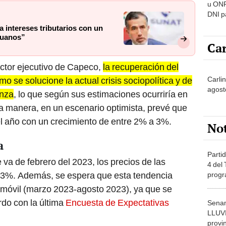
u ONP
DNI p
pensi
 intereses tributarios con un
eruanos”
Car
rector ejecutivo de Capeco,
la recuperación del
Carli
 se solucione la actual crisis sociopolítica y de
agost
anza
, lo que según sus estimaciones ocurriría en
a manera, en un escenario optimista, prevé que
el año con un crecimiento de entre 2% a 3%.
No
a
Partid
 va de febrero del 2023, los precios de las
4 del
,3%. Además, se espera que esta tendencia
progr
dónde
 móvil (marzo 2023-agosto 2023), ya que se
do con la última
Encuesta de Expectativas
Senam
LLUV
provi