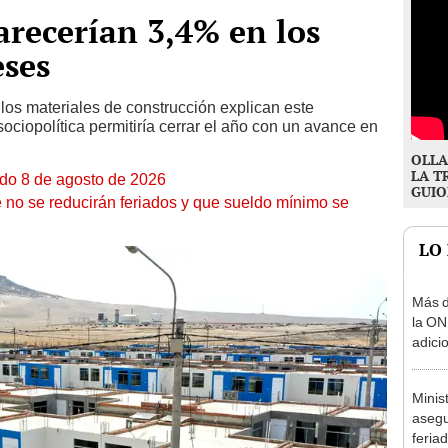
arecerían 3,4% en los
eses
 los materiales de construcción explican este
sociopolítica permitiría cerrar el año con un avance en
OLLA
LA T
ado 8 de agosto de 2026
GUIO
 no se reducirán feriados y que sueldo mínimo se
LO
Más d
la ON
adici
agost
Minis
asegu
feria