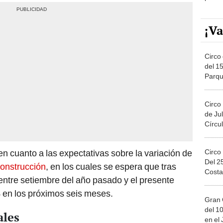
¡Va
Circo 
del 15
Parqu
Migue
Circo
de Jul
Círcul
Circo
n cuanto a las expectativas sobre la variación de
Del 2
construcción
, en los cuales se espera que tras
Costa
entre setiembre del año pasado y el presente
 en los próximos seis meses.
Gran 
del 10
ales
en el