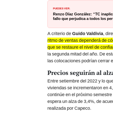
PUEDES VER:
Renzo Díaz González: “TC inaplica
fallo que perjudica a todos los p
A criterio de
Guido Valdivia
, di
ritmo de ventas dependerá de cómo
que se restaure el nivel de confi
la segunda mitad del año. De est
las colocaciones podrían cerrar 
Precios seguirán al alz
Entre setiembre del 2022 y lo que
viviendas se incrementaron en 4
continúe en el próximo semestre
espera un alza de 3,4%, de acuer
realizada por Capeco.