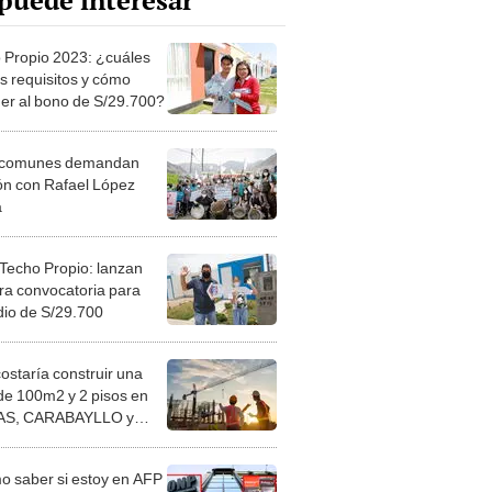
puede interesar
 Propio 2023: ¿cuáles
os requisitos y cómo
er al bono de S/29.700?
s comunes demandan
ón con Rafael López
a
Techo Propio: lanzan
ra convocatoria para
dio de S/29.700
costaría construir una
de 100m2 y 2 pisos en
S, CARABAYLLO y
distritos de LIMA
TE
 saber si estoy en AFP