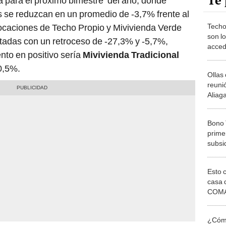
Te 
a para el próximo bimestre del año, donde
s se reduzcan en un promedio de -3,7% frente al
Techo
ocaciones de Techo Propio y Mivivienda Verde
son l
tadas con un retroceso de -27,3% y -5,7%,
acced
nto en positivo sería
Mivivienda Tradicional
0,5%.
Olla
reuni
Aliag
Bono 
prime
subsi
Esto 
casa 
COMA
otros 
NOR
¿Cómo