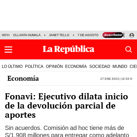
HOY
OLLANTA HUMALA
JANET TELLO
7 DE AGOSTO
TINKA RESULTADOS
LO ÚLTIMO
POLÍTICA
OPINIÓN
ECONOMÍA
SOCIEDAD
MUNDO
CIE
Economía
27 Ene 2023 | 16:52 h
Fonavi: Ejecutivo dilata inicio
de la devolución parcial de
aportes
Sin acuerdos. Comisión ad hoc tiene más de
S/1.908 millones para entregar como adelanto