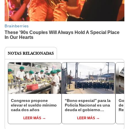
NOTAS RELACIONADAS
Congreso propone
“Bono especial” para la
Gobie
elevar el sueldo mínimo
Policía Nacional es una
de S/
cada dos años
deuda el gobierno
Rese
anterior, aclara ministro
Cont
LEER MÁS
LEER MÁS
de Economía