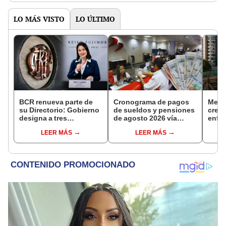
LO MÁS VISTO
LO ÚLTIMO
BCR renueva parte de
Cronograma de pagos
Merca
su Directorio: Gobierno
de sueldos y pensiones
creci
designa a tres
de agosto 2026 vía
enfre
representantes del
Banco de la Nación:
ampli
LEER MÁS
LEER MÁS
Ejecutivo
conoce las fechas de
depósito