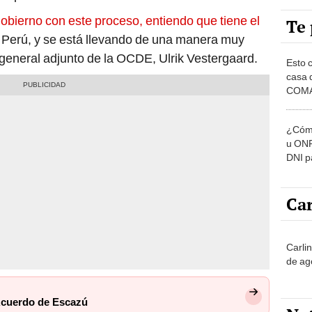
Te 
 Perú, y se está llevando de una manera muy
o general adjunto de la OCDE, Ulrik Vestergaard.
Esto 
casa 
COMA
otros 
NOR
¿Cómo
u ONP
DNI p
pensi
Car
Carli
de ag
 Acuerdo de Escazú
No