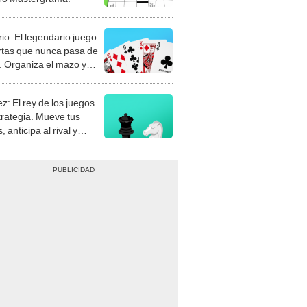
rio: El legendario juego
rtas que nunca pasa de
 Organiza el mazo y
stra tu habilidad.
z: El rey de los juegos
trategia. Mueve tus
, anticipa al rival y
gue el jaque mate.