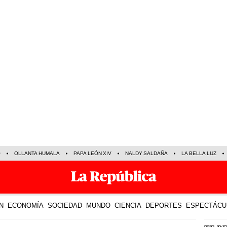
O
OLLANTA HUMALA
PAPA LEÓN XIV
NALDY SALDAÑA
LA BELLA LUZ
N
ECONOMÍA
SOCIEDAD
MUNDO
CIENCIA
DEPORTES
ESPECTÁCU
TE R
07 Sep 2022 | 5:31 h