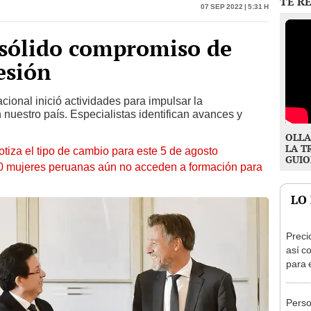
 sólido compromiso de
esión
cional inició actividades para impulsar la
 nuestro país. Especialistas identifican avances y
OLLA
LA T
otiza el tipo de cambio para este 5 de agosto
GUIO
10 mujeres peruanas aún no acceden a formación para
LO
Preci
así co
para 
Perso
acced
S/52.