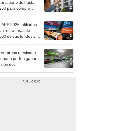
nda tras nuevo
mento
o AFP 2026: afiliados
an retirar más de
3
600 de sus fondos si
reso aprueba nuevo
cto de ley de 4 UIT
 empresa mexicana
ionada podría ganar
4
sión de
ionamientos
rráneos