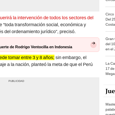
Circo
uerirá la intervención de todos los sectores del
Del 2
e “toda transformación social, económica y
Costa
és del ordenamiento jurídico”, precisó.
Gran 
del 10
muerte de Rodrigo Ventocilla en Indonesia
en el
ede tomar entre 3 y 8 años;
sin embargo, el
La Ca
je a la nación, planteó la meta de que el Perú
17 de 
Mega 
Ju
Maste
palab
nuest