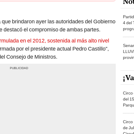
Partid
 que brindaron ayer las autoridades del Gobierno
4 del
progr
se destacó el compromiso de ambas partes.
dónde
rmulada en el 2012, sostenida al más alto nivel
Senam
irmada por el presidente actual Pedro Castillo”,
LLUV
del Consejo de Ministros.
provi
¡Va
Circo 
del 15
Parqu
Migue
Circo
de Jul
Círcul