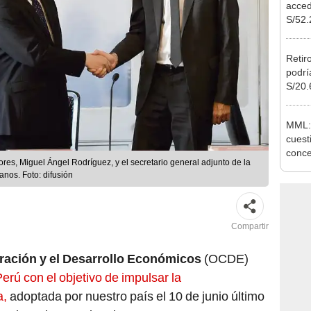
vivie
regla
Retir
podrí
S/20.
Cong
proye
MML:
cuest
conce
ores, Miguel Ángel Rodríguez, y el secretario general adjunto de la
estac
nos. Foto: difusión
subte
Compartir
ración y el Desarrollo Económicos
(OCDE)
Perú con el objetivo de impulsar la
a,
adoptada por nuestro país el 10 de junio último
rganismo internacional que cuenta con 38