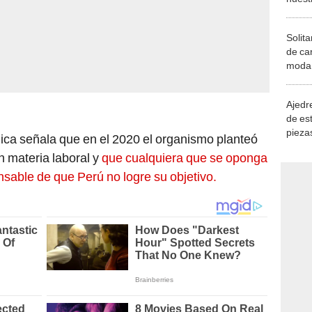
Solita
de ca
moda.
demue
Ajedre
de es
piezas
jica señala que en el 2020 el organismo planteó
consi
 materia laboral y
que cualquiera que se oponga
sable de que Perú no logre su objetivo.