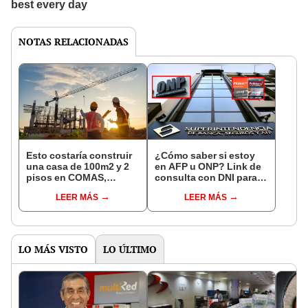
NOTAS RELACIONADAS
Esto costaría construir
¿Cómo saber si estoy
una casa de 100m2 y 2
en AFP u ONP? Link de
pisos en COMAS,
consulta con DNI para
CARABAYLLO y otros
ver en qué fondo de
LEER MÁS
LEER MÁS
distritos de LIMA
pensiones estás
NORTE
LO MÁS VISTO
LO ÚLTIMO