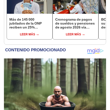
Más de 145 000
Cronograma de pagos
BCR 
jubilados de la ONP
de sueldos y pensiones
su Di
reciben un 25%
de agosto 2026 vía
desig
adicional en su pensión
Banco de la Nación:
repre
LEER MÁS
LEER MÁS
en agosto
conoce las fechas de
Ejecu
depósito