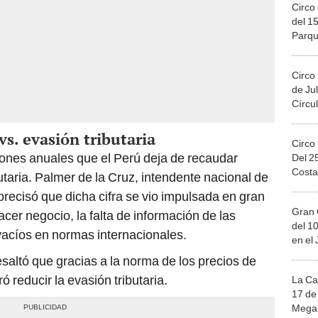
Circo 
del 15
Parqu
Migue
Circo
de Jul
Círcul
vs. evasión tributaria
Circo
llones anuales que el Perú deja de recaudar
Del 2
Costa
butaria. Palmer de la Cruz, intendente nacional de
precisó que dicha cifra se vio impulsada en gran
Gran 
cer negocio, la falta de información de las
del 10
vacíos en normas internacionales.
en el
saltó que gracias a la norma de los precios de
ó reducir la evasión tributaria.
La Ca
17 de 
Mega 