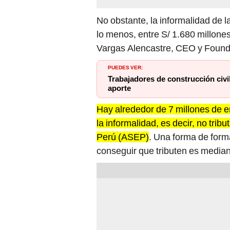
No obstante, la informalidad de l
lo menos, entre S/ 1.680 millone
Vargas Alencastre, CEO y Found
PUEDES VER:
Trabajadores de construcción civ
aporte
Hay alrededor de 7 millones de
la informalidad, es decir, no tri
Perú (ASEP)
. Una forma de form
conseguir que tributen es media