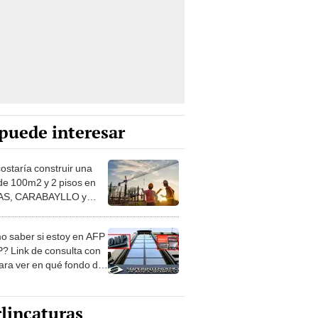
puede interesar
costaría construir una
de 100m2 y 2 pisos en
S, CARABAYLLO y
distritos de LIMA
TE
 saber si estoy en AFP
? Link de consulta con
ara ver en qué fondo de
ones estás
lincaturas