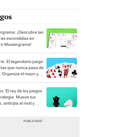
egos
rgrama: ¡Descubre las
ras escondidas en
ro Mastergrama!
rio: El legendario juego
rtas que nunca pasa de
 Organiza el mazo y
stra tu habilidad.
z: El rey de los juegos
trategia. Mueve tus
, anticipa al rival y
gue el jaque mate.