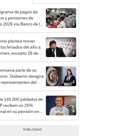
ograma de pagos de
os y pensiones de
1
o 2026 vía Banco de la
n: conoce las fechas de
ito
rno plantea mover
 los feriados del año a
2
iernes, excepto 28 de
, Navidad y Año Nuevo
enueva parte de su
torio: Gobierno designa
3
s representantes del
tivo
e 145 000 jubilados de
P reciben un 25%
4
onal en su pensión en
o