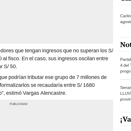
Carlin
agost
No
edores que tengan ingresos que no superan los S/
al fisco. En el caso, sus ingresos oscilan entre
Partid
4 del
r S/ 50.
progr
que podrían tributar ese grupo de 7 millones de
dónde
ormalizarlos se recaudaría entre S/ 1680
Senam
o”, estimó Vargas Alencastre.
LLUV
provi
¡Va