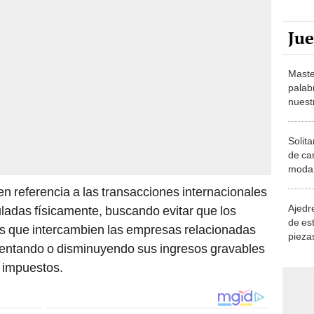
Ju
Maste
palab
nuest
Solita
de ca
moda.
demue
en referencia a las transacciones internacionales
Ajedre
ladas físicamente, buscando evitar que los
de es
ios que intercambien las empresas relacionadas
piezas
entando o disminuyendo sus ingresos gravables
consi
e impuestos.