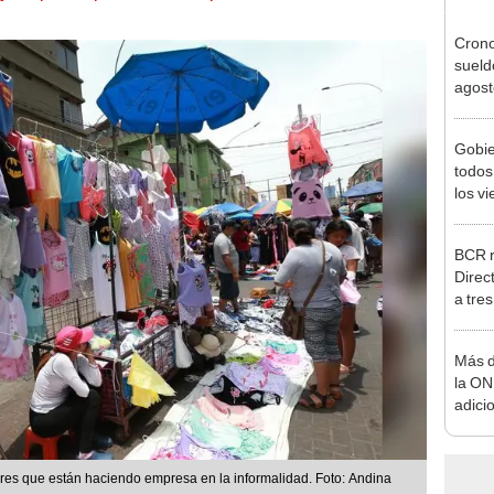
Cron
sueld
agost
Nació
depós
Gobie
todos
los v
julio
BCR r
Direc
a tre
Ejecu
Más d
la ON
adici
agost
es que están haciendo empresa en la informalidad. Foto: Andina