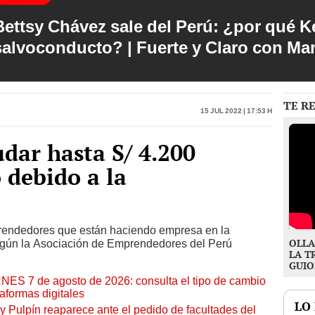
Bettsy Chávez sale del Perú: ¿por qué Ke
salvoconducto? | Fuerte y Claro con M
TE R
15 Jul 2022 | 17:53 h
udar hasta S/ 4.200
 debido a la
rendedores que están haciendo empresa en la
OLLA
 según la Asociación de Emprendedores del Perú
LA T
GUIO
RNES 7 de agosto de 2026: consulta el tipo de cambio
aformas digitales
LO
y Pulpín reaparece ante el pedido de facultades del