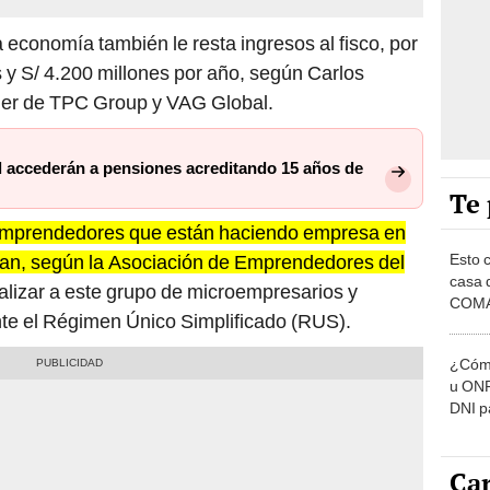
a economía también le resta ingresos al fisco, por
s y S/ 4.200 millones por año, según Carlos
er de TPC Group y VAG Global.
il accederán a pensiones acreditando 15 años de
Te 
 emprendedores que están haciendo empresa en
butan, según la Asociación de Emprendedores del
Esto 
casa 
alizar a este grupo de microempresarios y
COMA
nte el Régimen Único Simplificado (RUS).
otros 
NOR
¿Cómo
u ONP
DNI p
pensi
Car