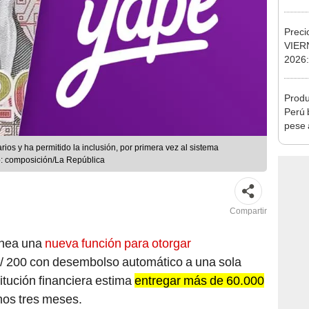
Ejecu
Preci
VIERN
2026:
cambi
cambi
Produ
digita
Perú 
pese 
os y ha permitido la inclusión, por primera vez al sistema
to: composición/La República
Compartir
anea una
nueva función para otorgar
S/ 200 con desembolso automático a una sola
titución financiera estima
entregar más de 60.000
mos tres meses.