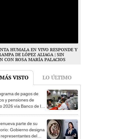
NTA HUMALA EN VIVO RESPONDE Y
RAMPA DE LÓPEZ ALIAGA | SIN
N CON ROSA MARÍA PALACIOS
 MÁS VISTO
LO ÚLTIMO
ograma de pagos de
os y pensiones de
1
o 2026 vía Banco de la
n: conoce las fechas de
ito
enueva parte de su
torio: Gobierno designa
2
s representantes del