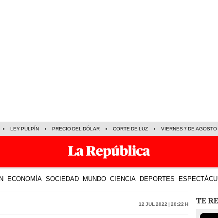
LEY PULPÍN
PRECIO DEL DÓLAR
CORTE DE LUZ
VIERNES 7 DE AGOSTO
N
ECONOMÍA
SOCIEDAD
MUNDO
CIENCIA
DEPORTES
ESPECTÁCU
TE R
12 Jul 2022 | 20:22 h