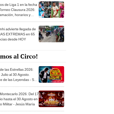
os de Liga 1 en la fecha
 Torneo Clausura 2026:
amación, horarios y
 ver
hi advierte llegada de
IAS EXTREMAS en 65
ncias desde HOY
mos al Circo!
de las Estrellas 2026:
 Julio al 30 Agosto.
e de las Leyendas - San
l
 Montecarlo 2026: Del 17
io hasta el 30 Agosto en
o Militar - Jesús María