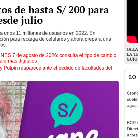
tos de hasta S/ 200 para
esde julio
 a unos 11 millones de usuarios en 2022. En
ión para recarga de celulares y ahora prepara una
ios.
OLLA
LA T
RNES 7 de agosto de 2026: consulta el tipo de cambio
GUIO
aformas digitales
y Pulpín reaparece ante el pedido de facultades del
LO
Cron
sueld
agost
Nació
depós
BCR r
Direc
a tre