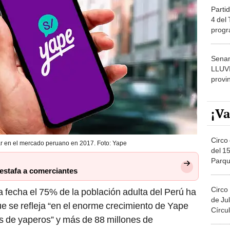
Partid
4 del
progr
dónde
Senam
LLUV
provi
¡Va
Circo 
 en el mercado peruano en 2017. Foto: Yape
del 15
Parqu
estafa a comerciantes
Migue
Circo
la fecha el 75% de la población adulta del Perú ha
de Jul
que se refleja “en el enorme crecimiento de Yape
Círcul
 de yaperos” y más de 88 millones de