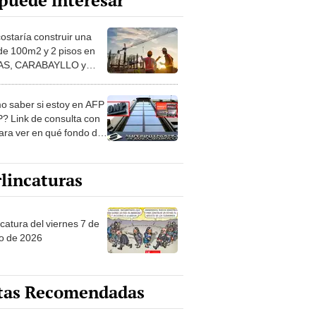
puede interesar
costaría construir una
de 100m2 y 2 pisos en
S, CARABAYLLO y
distritos de LIMA
TE
 saber si estoy en AFP
? Link de consulta con
ara ver en qué fondo de
ones estás
lincaturas
catura del viernes 7 de
o de 2026
tas Recomendadas