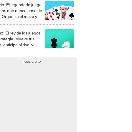
rio: El legendario juego
rtas que nunca pasa de
 Organiza el mazo y
stra tu habilidad.
z: El rey de los juegos
trategia. Mueve tus
, anticipa al rival y
gue el jaque mate.