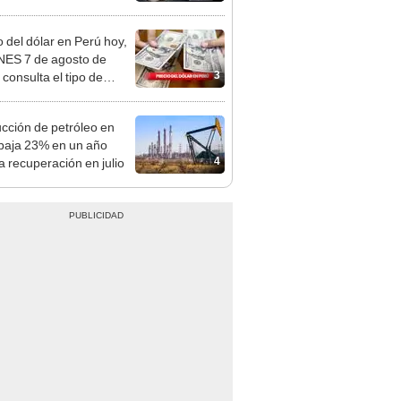
tivo
o del dólar en Perú hoy,
ES 7 de agosto de
3
 consulta el tipo de
o en bancos, casas de
o y plataformas
cción de petróleo en
les
baja 23% en un año
4
a recuperación en julio