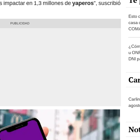
Te 
 impactar en 1,3 millones de
yaperos
”, suscribió
Esto 
casa 
COMA
otros 
NOR
¿Cómo
u ONP
DNI p
pensi
Car
Carlin
agost
No