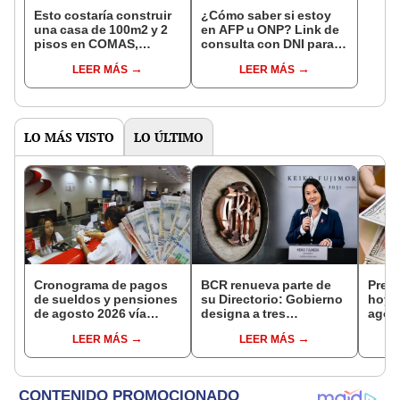
Esto costaría construir
¿Cómo saber si estoy
una casa de 100m2 y 2
en AFP u ONP? Link de
pisos en COMAS,
consulta con DNI para
CARABAYLLO y otros
ver en qué fondo de
LEER MÁS
LEER MÁS
distritos de LIMA
pensiones estás
NORTE
LO MÁS VISTO
LO ÚLTIMO
Cronograma de pagos
BCR renueva parte de
Preci
de sueldos y pensiones
su Directorio: Gobierno
hoy,
de agosto 2026 vía
designa a tres
agost
Banco de la Nación:
representantes del
consu
LEER MÁS
LEER MÁS
conoce las fechas de
Ejecutivo
camb
depósito
casa
plata