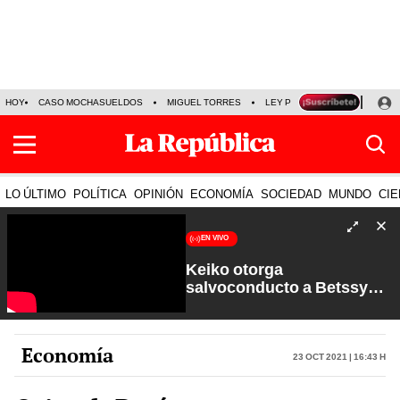
HOY
CASO MOCHASUELDOS
MIGUEL TORRES
LEY PULPÍN
PRECIO DEL
LO ÚLTIMO
POLÍTICA
OPINIÓN
ECONOMÍA
SOCIEDAD
MUNDO
CIE
EN VIVO
Keiko otorga
salvoconducto a Betssy
Chávez y renuevan
Petroperú | Sin Guion con
Rosa María Palacios
Economía
23 Oct 2021 | 16:43 h