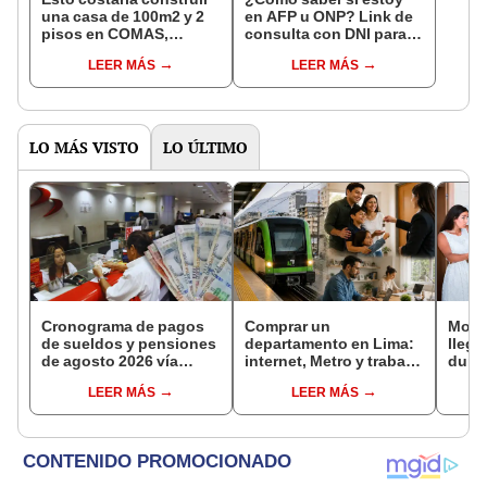
una casa de 100m2 y 2
en AFP u ONP? Link de
pisos en COMAS,
consulta con DNI para
CARABAYLLO y otros
ver en qué fondo de
LEER MÁS
LEER MÁS
distritos de LIMA
pensiones estás
NORTE
LO MÁS VISTO
LO ÚLTIMO
Cronograma de pagos
Comprar un
Moros
de sueldos y pensiones
departamento en Lima:
llegó
de agosto 2026 vía
internet, Metro y trabajo
duran
Banco de la Nación:
híbrido ganan peso en
10 in
LEER MÁS
LEER MÁS
conoce las fechas de
la decisión
incu
depósito
¿cóm
depa