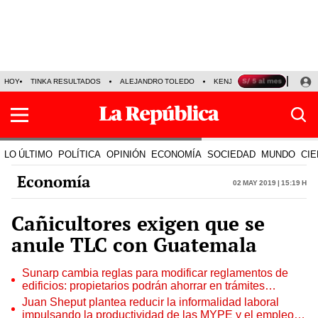
HOY
TINKA RESULTADOS
ALEJANDRO TOLEDO
KENJI FUJIMORI
PRECIO
LO ÚLTIMO
POLÍTICA
OPINIÓN
ECONOMÍA
SOCIEDAD
MUNDO
CIE
Economía
02 May 2019 | 15:19 h
Cañicultores exigen que se
anule TLC con Guatemala
Sunarp cambia reglas para modificar reglamentos de
edificios: propietarios podrán ahorrar en trámites
notariales
Juan Sheput plantea reducir la informalidad laboral
impulsando la productividad de las MYPE y el empleo