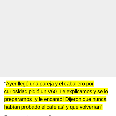
“
Ayer llegó una pareja y el caballero por
curiosidad pidió un V60. Le explicamos y se lo
preparamos ¡y le encantó! Dijeron que nunca
habían probado el café así y que volverían”