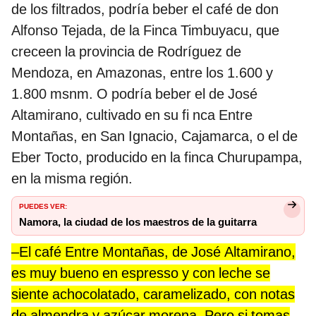
de los filtrados, podría beber el café de don
Alfonso Tejada, de la Finca Timbuyacu, que
creceen la provincia de Rodríguez de
Mendoza, en Amazonas, entre los 1.600 y
1.800 msnm. O podría beber el de José
Altamirano, cultivado en su fi nca Entre
Montañas, en San Ignacio, Cajamarca, o el de
Eber Tocto, producido en la finca Churupampa,
en la misma región.
PUEDES VER:
Namora, la ciudad de los maestros de la guitarra
–El café Entre Montañas, de José Altamirano,
es muy bueno en espresso y con leche se
siente achocolatado, caramelizado, con notas
de almendra y azúcar morena. Pero si tomas