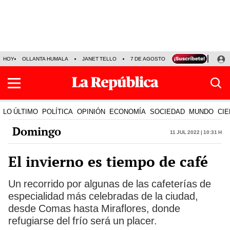
HOY
OLLANTA HUMALA
JANET TELLO
7 DE AGOSTO
TINKA RESULTADOS
LO ÚLTIMO
POLÍTICA
OPINIÓN
ECONOMÍA
SOCIEDAD
MUNDO
CIE
Domingo
11 Jul 2022 | 10:31 h
El invierno es tiempo de café
Un recorrido por algunas de las cafeterías de
especialidad más celebradas de la ciudad,
desde Comas hasta Miraflores, donde
refugiarse del frío será un placer.