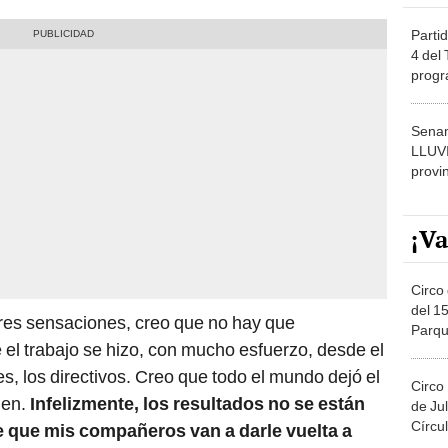
Partid
4 del
progr
dónde
Senam
LLUV
provi
¡Va
Circo 
del 15
ores sensaciones, creo que no hay que
Parqu
 el trabajo se hizo, con mucho esfuerzo, desde el
Migue
s, los directivos. Creo que todo el mundo dejó el
Circo
ien.
Infelizmente, los resultados no se están
de Jul
Círcul
 que mis compañeros van a darle vuelta a