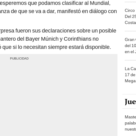
 y esperemos que podamos clasificar al Mundial,
anza de que se va a dar, manifestó en diálogo con
Circo
Del 2
Costa
rpresa fueron sus declaraciones sobre un posible
elantero del Bayer Múnich y Corinthians no
Gran 
del 10
ó que si lo necesitan siempre estará disponible.
en el
La Ca
17 de 
Mega 
Ju
Maste
palab
nuest