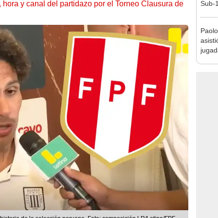
ía, hora y canal del partidazo por el Torneo Clausura de
Sub-1
Paolo
asist
jugad
Alian