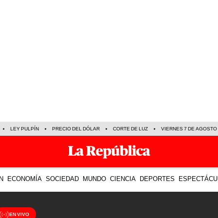
LEY PULPÍN
PRECIO DEL DÓLAR
CORTE DE LUZ
VIERNES 7 DE AGOSTO
N
ECONOMÍA
SOCIEDAD
MUNDO
CIENCIA
DEPORTES
ESPECTÁCU
EN VIVO