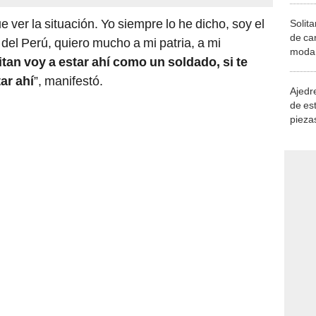
e ver la situación. Yo siempre lo he dicho, soy el
Solita
de ca
del Perú, quiero mucho a mi patria, a mi
moda.
tan voy a estar ahí como un soldado, si te
demue
ar ahí
”, manifestó.
Ajedre
de es
piezas
consi