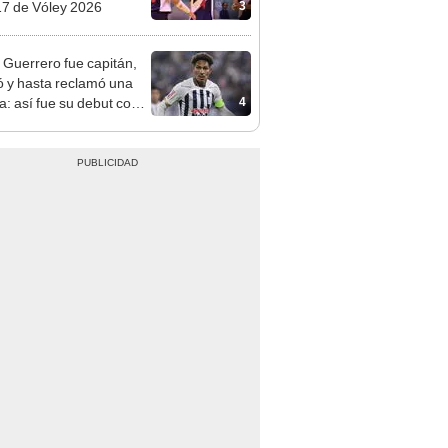
3
7 de Vóley 2026
 Guerrero fue capitán,
ió y hasta reclamó una
4
a: así fue su debut con
za Lima