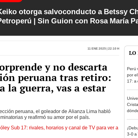
Keiko otorga salvoconducto a Betssy C
Petroperú | Sin Guion con Rosa María P
11 Ene 2025 | 22:10 h
LO
orprende y no descarta
Perú 
ción peruana tras retiro:
por e
17: a
a la guerra, vas a estar
partid
Unive
Crist
dónde 
lección peruana, el goleador de Alianza Lima habló
iminatorias y reafirmó su amor por el país.
Torne
2026
óley Sub 17: rivales, horarios y canal de TV para ver a
¡Debu
3-0 a