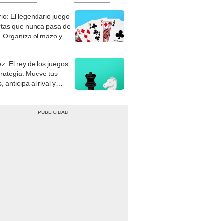
rio: El legendario juego
rtas que nunca pasa de
 Organiza el mazo y
stra tu habilidad.
z: El rey de los juegos
trategia. Mueve tus
, anticipa al rival y
gue el jaque mate.