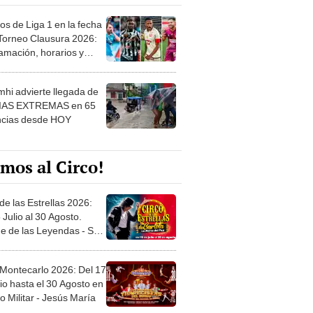
os de Liga 1 en la fecha
 Torneo Clausura 2026:
amación, horarios y
 ver
hi advierte llegada de
IAS EXTREMAS en 65
ncias desde HOY
mos al Circo!
de las Estrellas 2026:
 Julio al 30 Agosto.
e de las Leyendas - San
l
 Montecarlo 2026: Del 17
io hasta el 30 Agosto en
o Militar - Jesús María