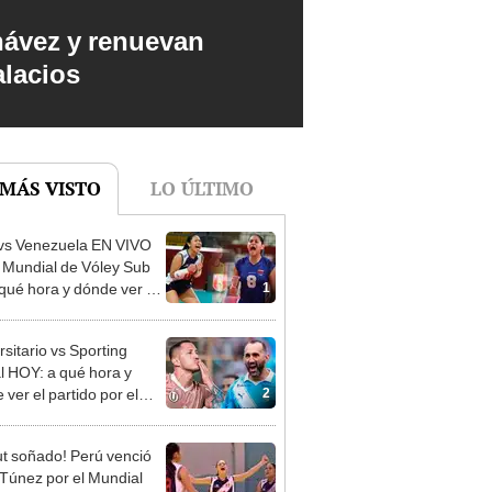
hávez y renuevan
alacios
 MÁS VISTO
LO ÚLTIMO
vs Venezuela EN VIVO
l Mundial de Vóley Sub
1
 qué hora y dónde ver el
o de la fecha 2
rsitario vs Sporting
al HOY: a qué hora y
2
ver el partido por el
o Clausura de la Liga 1
t soñado! Perú venció
 Túnez por el Mundial