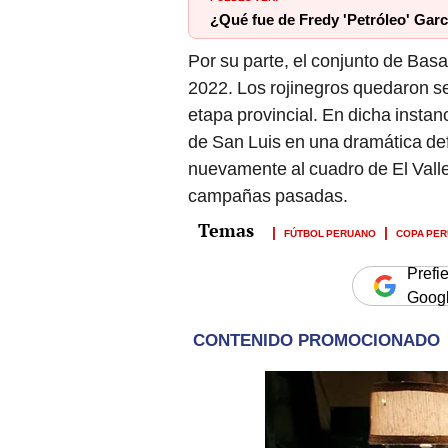
¿Qué fue de Fredy 'Petróleo' Garcí
Por su parte, el conjunto de Bas
2022. Los rojinegros quedaron seg
etapa provincial. En dicha insta
de San Luis en una dramática def
nuevamente al cuadro de El Valle
campañas pasadas.
FÚTBOL PERUANO
COPA PER
Prefi
Goog