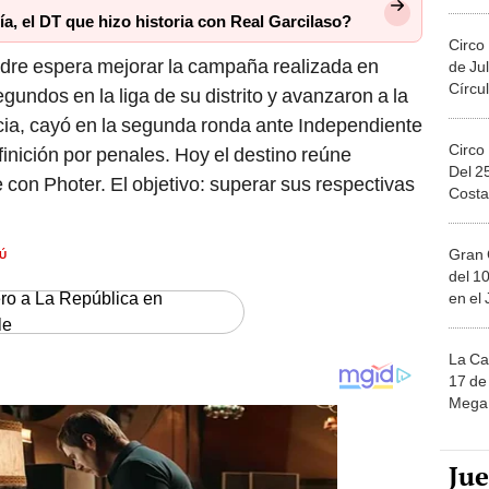
Migue
a, el DT que hizo historia con Real Garcilaso?
Circo
adre espera mejorar la campaña realizada en
de Jul
Círcul
undos en la liga de su distrito y avanzaron a la
ncia, cayó en la segunda ronda ante Independiente
Circo
inición por penales. Hoy el destino reúne
Del 2
 con Photer. El objetivo: superar sus respectivas
Costa
Ú
Gran 
del 10
ero a La República en
en el
le
La Ca
17 de 
Mega 
Ju