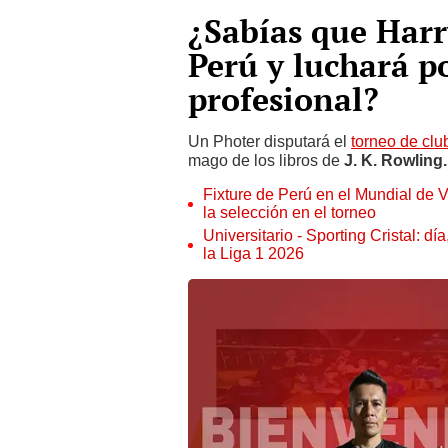
¿Sabías que Harr
Perú y luchará po
profesional?
Un Photer disputará el
torneo de cl
mago de los libros de
J. K. Rowling
Fixture de Perú en el Mundial de V
la selección en el torneo
Universitario - Sporting Cristal: d
la Liga 1 2026