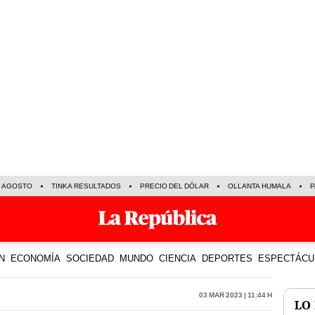
E AGOSTO
TINKA RESULTADOS
PRECIO DEL DÓLAR
OLLANTA HUMALA
P
N
ECONOMÍA
SOCIEDAD
MUNDO
CIENCIA
DEPORTES
ESPECTÁCU
03 Mar 2023 | 11:44 h
LO