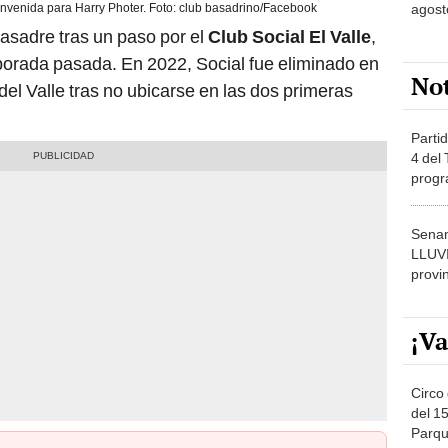
agost
nvenida para Harry Photer. Foto: club basadrino/Facebook
asadre tras un paso por el
Club Social El Valle
,
porada pasada. En 2022, Social fue eliminado en
No
 del Valle tras no ubicarse en las dos primeras
Partid
4 del
progr
dónde
Senam
LLUV
provi
¡Va
Circo 
del 15
Parqu