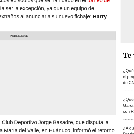
scos episodios que se han dado en el
torneo de
ía ser la excepción, ya que un equipo de
xtraños al anunciar a su nuevo fichaje:
Harry
Te 
¿Qué 
el pe
de CN
¿Qué 
García
con R
el Club Deportivo Jorge Basadre, que disputa la
¿A qu
ta María del Valle, en Huánuco, informó el retorno
Prado