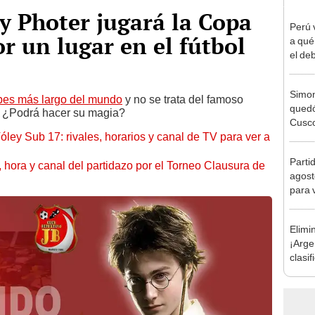
y Photer jugará la Copa
Perú 
r un lugar en el fútbol
a qué
el deb
Mundi
2026
Simon
ubes más largo del mundo
y no se trata del famoso
quedó
.
¿Podrá hacer su magia?
Cusco
óley Sub 17: rivales, horarios y canal de TV para ver a
lo he
Parti
ía, hora y canal del partidazo por el Torneo Clausura de
agost
para 
Elimi
¡Arge
clasif