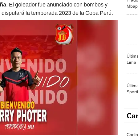
eña
. El goleador fue anunciado con bombos y
Mbapp
 y disputará la temporada 2023 de la Copa Perú.
partid
Últim
Lima
Últim
Sporti
Car
Carli