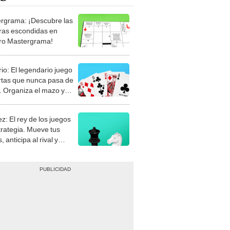
rgrama: ¡Descubre las
ras escondidas en
ro Mastergrama!
rio: El legendario juego
rtas que nunca pasa de
 Organiza el mazo y
stra tu habilidad.
z: El rey de los juegos
trategia. Mueve tus
, anticipa al rival y
gue el jaque mate.