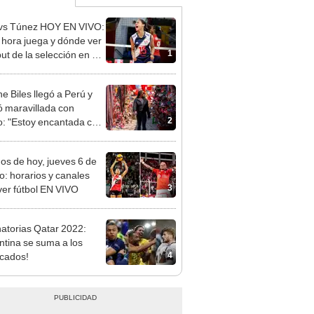
vs Túnez HOY EN VIVO:
 hora juega y dónde ver
1
ut de la selección en el
al Sub 17 de Vóley
e Biles llegó a Perú y
 maravillada con
2
: "Estoy encantada con
rmoso que es este país"
dos de hoy, jueves 6 de
o: horarios y canales
3
ver fútbol EN VIVO
natorias Qatar 2022:
ntina se suma a los
4
icados!