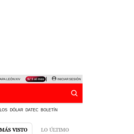
APA LEÓN XIV
NALDY SALDAÑA
INICIAR SESIÓN
LA BELLA LUZ
MAGALY MEDINA
HORÓS
LOS
DÓLAR
DATEC
BOLETÍN
 MÁS VISTO
LO ÚLTIMO