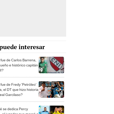
puede interesar
fue de Carlos Barrena,
queño e histórico capitán
I?
fue de Fredy 'Petróleo'
, el DT que hizo historia
eal Garcilaso?
é se dedica Percy
, el jugador que marcó a