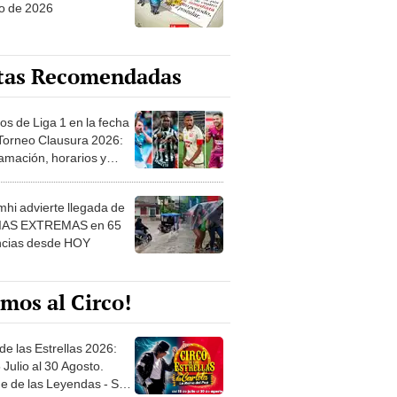
o de 2026
tas Recomendadas
os de Liga 1 en la fecha
 Torneo Clausura 2026:
amación, horarios y
 ver
hi advierte llegada de
IAS EXTREMAS en 65
ncias desde HOY
mos al Circo!
de las Estrellas 2026:
 Julio al 30 Agosto.
e de las Leyendas - San