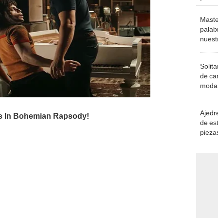
Maste
palab
nuest
Solita
de ca
moda.
demue
Ajedre
de es
piezas
consi