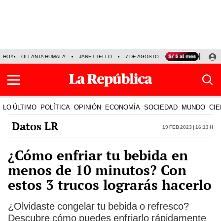
HOY
OLLANTA HUMALA
JANET TELLO
7 DE AGOSTO
TINKA RESULTADOS
LO ÚLTIMO
POLÍTICA
OPINIÓN
ECONOMÍA
SOCIEDAD
MUNDO
CIE
Datos LR
19 Feb 2023 | 16:13 h
¿Cómo enfriar tu bebida en
menos de 10 minutos? Con
estos 3 trucos lograrás hacerlo
¿Olvidaste congelar tu bebida o refresco?
Descubre cómo puedes enfriarlo rápidamente