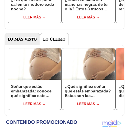
sal en tu inodoro cada
manchas negras de tu
de u
noche?
olla? Estos 3 trucos
reme
caseros te ayudarán
LEER MÁS
LEER MÁS
LO MÁS VISTO
LO ÚLTIMO
Soñar que estás
¿Qué significa soñar
¿Qué 
embarazada: conoce
que estás embarazada?
que s
qué significa este
Estas son las
dient
interesante sueño
interpretaciones más
pres
LEER MÁS
LEER MÁS
comunes