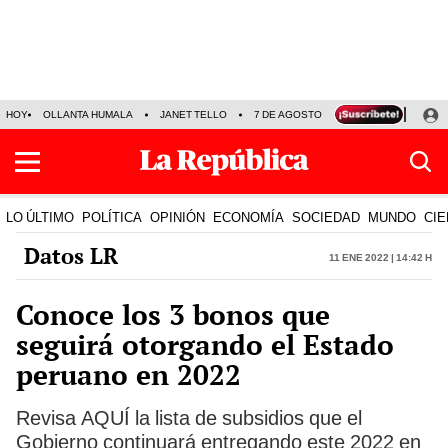
HOY
OLLANTA HUMALA
JANET TELLO
7 DE AGOSTO
TINKA RESULTADOS
LO ÚLTIMO
POLÍTICA
OPINIÓN
ECONOMÍA
SOCIEDAD
MUNDO
CIE
Datos LR
11 Ene 2022 | 14:42 h
Conoce los 3 bonos que
seguirá otorgando el Estado
peruano en 2022
Revisa AQUÍ la lista de subsidios que el
Gobierno continuará entregando este 2022 en