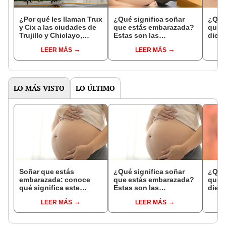
¿Por qué les llaman Trux
¿Qué significa soñar
¿Qué 
y Cix a las ciudades de
que estás embarazada?
que s
Trujillo y Chiclayo,
Estas son las
dien
respectivamente?
interpretaciones más
Inter
LEER MÁS
LEER MÁS
comunes
psico
expl
LO MÁS VISTO
LO ÚLTIMO
Soñar que estás
¿Qué significa soñar
¿Qué 
embarazada: conoce
que estás embarazada?
que s
qué significa este
Estas son las
dient
interesante sueño
interpretaciones más
pres
LEER MÁS
LEER MÁS
comunes