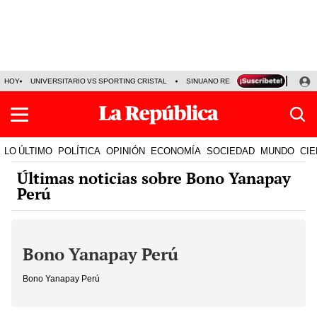
HOY
UNIVERSITARIO VS SPORTING CRISTAL
SINUANO RESULTADOS HOY
CA
LO ÚLTIMO
POLÍTICA
OPINIÓN
ECONOMÍA
SOCIEDAD
MUNDO
CIE
Últimas noticias sobre Bono Yanapay
Perú
Bono Yanapay Perú
Bono Yanapay Perú