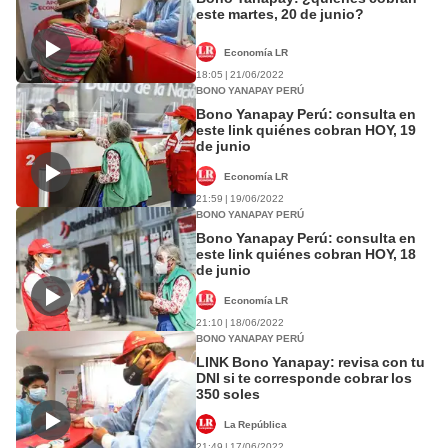
este martes, 20 de junio?
Economía LR
18:05 | 21/06/2022
BONO YANAPAY PERÚ
Bono Yanapay Perú: consulta en
este link quiénes cobran HOY, 19
de junio
Economía LR
21:59 | 19/06/2022
BONO YANAPAY PERÚ
Bono Yanapay Perú: consulta en
este link quiénes cobran HOY, 18
de junio
Economía LR
21:10 | 18/06/2022
BONO YANAPAY PERÚ
LINK Bono Yanapay: revisa con tu
DNI si te corresponde cobrar los
350 soles
La República
21:49 | 17/06/2022