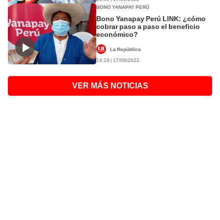
BONO YANAPAY PERÚ
Bono Yanapay Perú LINK: ¿cómo
cobrar paso a paso el beneficio
económico?
La República
14:18 | 17/06/2022
VER MÁS NOTICIAS