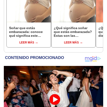
Soñar que estás
¿Qué significa soñar
¿Qué 
embarazada: conoce
que estás embarazada?
que s
qué significa este
Estas son las
dient
interesante sueño
interpretaciones más
pres
LEER MÁS
LEER MÁS
comunes