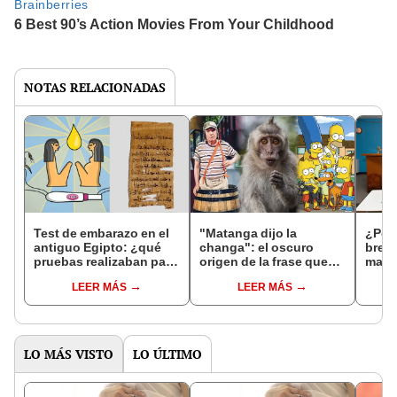
NOTAS RELACIONADAS
Test de embarazo en el
"Matanga dijo la
¿Por
antiguo Egipto: ¿qué
changa": el oscuro
brech
pruebas realizaban para
origen de la frase que
mason
confirmar la gestación?
replicó "El Chavo del 8"
cris
LEER MÁS
LEER MÁS
y "Los Simpson"
exma
LO MÁS VISTO
LO ÚLTIMO