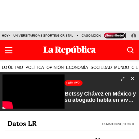
HOY
UNIVERSITARIO VS SPORTING CRISTAL
CASO MOCHASUELDOS
MIGUEL
LO ÚLTIMO
POLÍTICA
OPINIÓN
ECONOMÍA
SOCIEDAD
MUNDO
CIE
EN VIVO
Betssy Chávez en México y
su abogado habla en vivo |
Que No Se Te Olvide con
Carlos Cornejo
Datos LR
15 Mar 2023 | 11:56 h