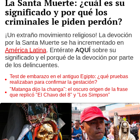
La Santa Muerte: ¿cuál es su
significado y por qué los
criminales le piden perdón?
¡Un extraño movimiento religioso! La devoción
por la Santa Muerte se ha incrementado en
América Latina
. Entérate
AQUÍ
sobre su
significado y el porqué de la devoción por parte
de los delincuentes.
Test de embarazo en el antiguo Egipto: ¿qué pruebas
realizaban para confirmar la gestación?
"Matanga dijo la changa": el oscuro origen de la frase
que replicó "El Chavo del 8" y "Los Simpson"