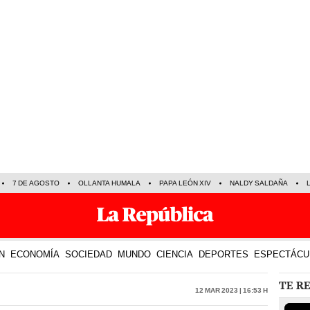
7 DE AGOSTO
OLLANTA HUMALA
PAPA LEÓN XIV
NALDY SALDAÑA
N
ECONOMÍA
SOCIEDAD
MUNDO
CIENCIA
DEPORTES
ESPECTÁCU
TE R
12 Mar 2023 | 16:53 h