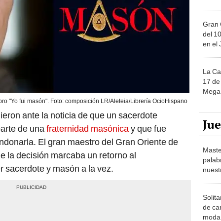
Gran 
del 10
en el
La Ca
17 de 
Mega 
libro "Yo fui masón". Foto: composición LR/Aleteia/Librería OcioHispano
ieron ante la noticia de que un sacerdote
Ju
parte de una
fraternidad masónica
y que fue
donarla. El gran maestro del Gran Oriente de
Maste
e la decisión marcaba un retorno al
palab
r sacerdote y masón a la vez.
nuest
Solita
de ca
moda.