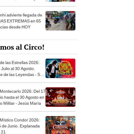
 ver
hi advierte llegada de
IAS EXTREMAS en 65
ncias desde HOY
mos al Circo!
de las Estrellas 2026:
 Julio al 30 Agosto.
e de las Leyendas - San
l
 Montecarlo 2026: Del 17
io hasta el 30 Agosto en
o Militar - Jesús María
 Místico Condor 2026:
5 de Junio. Explanada
 21