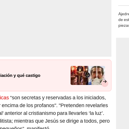
demue
Ajedre
de es
piezas
consi
iación y qué castigo
icas
“son secretas y reservadas a los iniciados,
 encima de los profanos". "Pretenden revelarles
' anterior al cristianismo para llevarles ‘la luz’.
itista; mientras que Jesús se dirige a todos, pero
s pequeños”, manifestó.