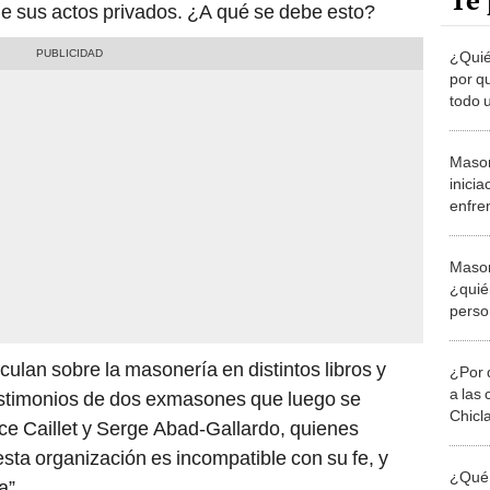
Te 
 de sus actos privados. ¿A qué se debe esto?
¿Quié
por q
todo 
Mason
inicia
enfren
Mason
¿quié
perso
fueron
rculan sobre la masonería en distintos libros y
¿Por 
a las 
testimonios de dos exmasones que luego se
Chicl
ice Caillet y Serge Abad-Gallardo, quienes
esta organización es incompatible con su fe, y
¿Qué 
a”.