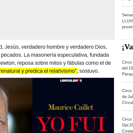
dónde
Senam
LLUV
provi
¡Va
ad, Jesús, verdadero hombre y verdadero Dios,
s pecados. La masonería especulativa, fundada
Circo 
Newton, reposa sobre mitos y fábulas como el de
del 15
natural y predica el relativismo”,
sostuvo.
Parqu
Migue
Circo
de Jul
Círcul
Circo
Del 2
Costa