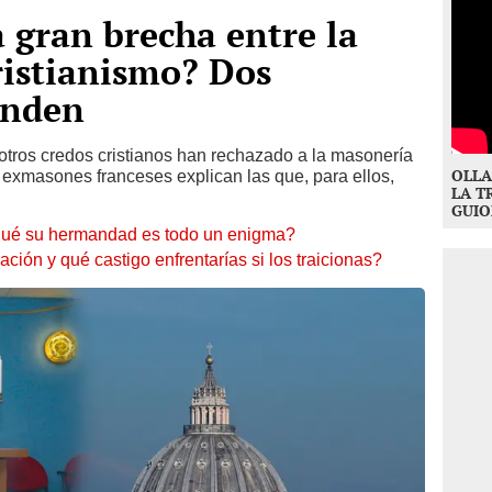
 gran brecha entre la
ristianismo? Dos
onden
y otros credos cristianos han rechazado a la masonería
OLLA
os exmasones franceses explican las que, para ellos,
LA T
GUIO
qué su hermandad es todo un enigma?
ción y qué castigo enfrentarías si los traicionas?