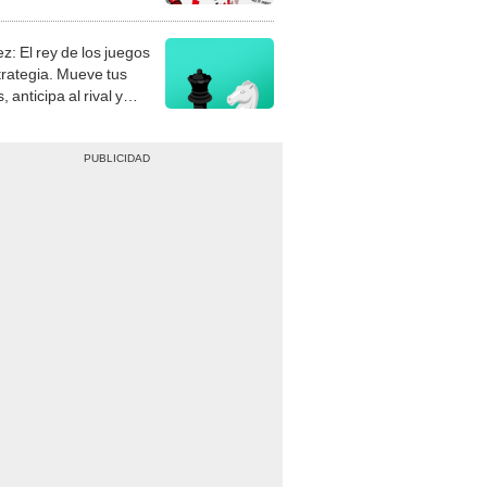
stra tu habilidad.
z: El rey de los juegos
trategia. Mueve tus
, anticipa al rival y
gue el jaque mate.