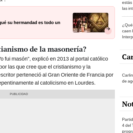
estás
las i
comu
qué su hermandad es todo un
¿Qué 
caen 
Inter
y pos
stianismo de la masonería?
Car
“Yo fui masón”, explicó en 2013 al portal católico
or las que cree que el cristianismo y la
critor perteneció al Gran Oriente de Francia por
Carli
de ag
repentinamente al catolicismo en Lourdes.
No
Partid
4 del
progr