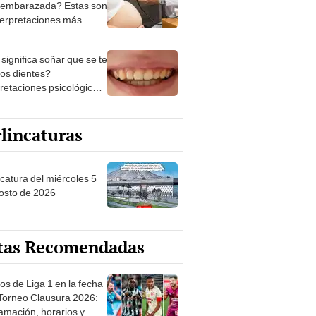
 embarazada? Estas son
nterpretaciones más
nes
significa soñar que se te
los dientes?
pretaciones psicológicas
ibles explicaciones
lincaturas
ncatura del miércoles 5
osto de 2026
tas Recomendadas
os de Liga 1 en la fecha
 Torneo Clausura 2026:
amación, horarios y