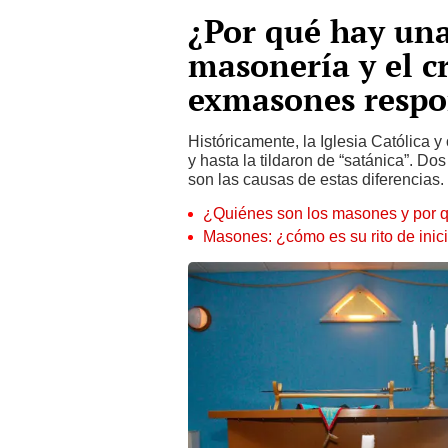
¿Por qué hay una
masonería y el c
exmasones resp
Históricamente, la Iglesia Católica 
y hasta la tildaron de “satánica”. D
son las causas de estas diferencias.
¿Quiénes son los masones y por 
Masones: ¿cómo es su rito de inicia