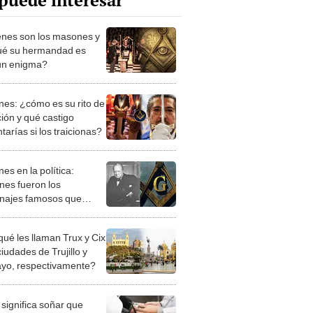
puede interesar
nes son los masones y
ué su hermandad es
un enigma?
es: ¿cómo es su rito de
ción y qué castigo
tarías si los traicionas?
es en la política:
nes fueron los
najes famosos que
 parte de la logia?
qué les llaman Trux y Cix
ciudades de Trujillo y
ayo, respectivamente?
significa soñar que