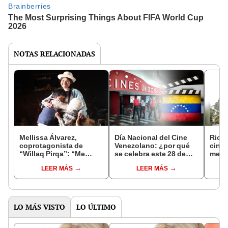
NOTAS RELACIONADAS
Mellissa Álvarez,
Día Nacional del Cine
Ricar
coprotagonista de
Venezolano: ¿por qué
cine
“Willaq Pirqa”: “Me
se celebra este 28 de
memor
duele que nos digan
enero?
impo
LEER MÁS
LEER MÁS
indios, que nos
terruqueen”
LO MÁS VISTO
LO ÚLTIMO