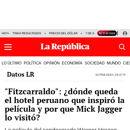
HOY
TINKA RESULTADOS
PRECIO DEL DÓLAR
7 DE AGOSTO
OLLANTA H
LO ÚLTIMO
POLÍTICA
OPINIÓN
ECONOMÍA
SOCIEDAD
MUNDO
CIE
Datos LR
02 Feb 2023 | 18:27 h
"Fitzcarraldo": ¿dónde queda
el hotel peruano que inspiró la
película y por que Mick Jagger
lo visitó?