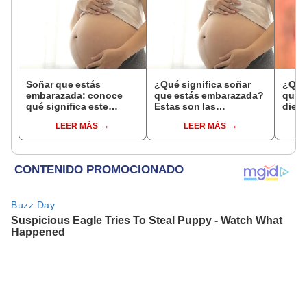
Soñar que estás
¿Qué significa soñar
¿Qué 
embarazada: conoce
que estás embarazada?
que s
qué significa este
Estas son las
dient
interesante sueño
interpretaciones más
pres
LEER MÁS
LEER MÁS
comunes