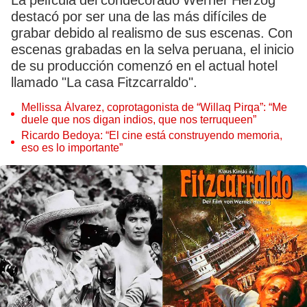
La película del condecorado Werner Herzog
destacó por ser una de las más difíciles de
grabar debido al realismo de sus escenas. Con
escenas grabadas en la selva peruana, el inicio
de su producción comenzó en el actual hotel
llamado "La casa Fitzcarraldo".
Mellissa Álvarez, coprotagonista de “Willaq Pirqa”: “Me
duele que nos digan indios, que nos terruqueen”
Ricardo Bedoya: “El cine está construyendo memoria,
eso es lo importante”