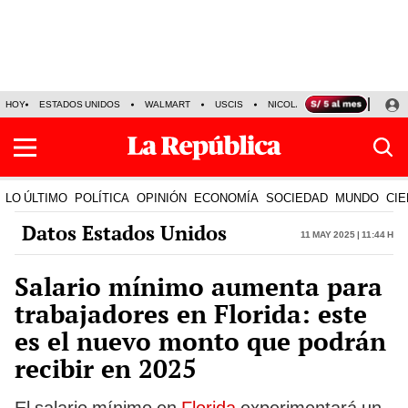
HOY
ESTADOS UNIDOS
WALMART
USCIS
NICOLÁS MADURO
P-8 PO
LO ÚLTIMO
POLÍTICA
OPINIÓN
ECONOMÍA
SOCIEDAD
MUNDO
CIE
Datos Estados Unidos
11 May 2025 | 11:44 h
Salario mínimo aumenta para
trabajadores en Florida: este
es el nuevo monto que podrán
recibir en 2025