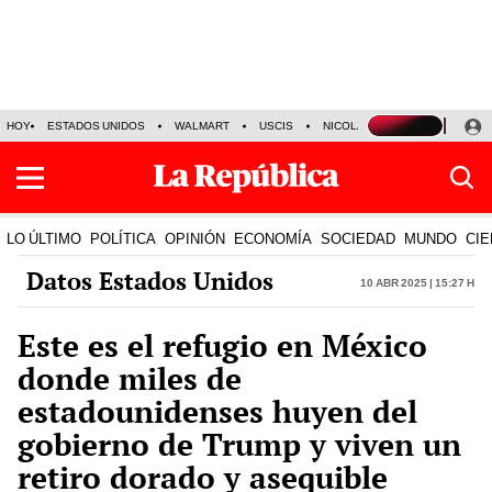
HOY
ESTADOS UNIDOS
WALMART
USCIS
NICOLÁS MADURO
P-8 PO
LO ÚLTIMO
POLÍTICA
OPINIÓN
ECONOMÍA
SOCIEDAD
MUNDO
CIE
Datos Estados Unidos
10 Abr 2025 | 15:27 h
Este es el refugio en México
donde miles de
estadounidenses huyen del
gobierno de Trump y viven un
retiro dorado y asequible