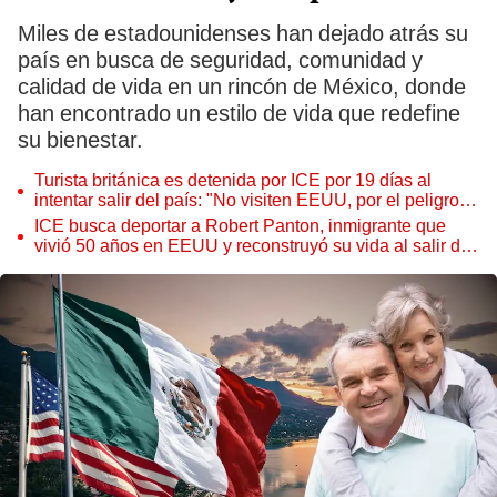
Miles de estadounidenses han dejado atrás su
país en busca de seguridad, comunidad y
calidad de vida en un rincón de México, donde
han encontrado un estilo de vida que redefine
su bienestar.
Turista británica es detenida por ICE por 19 días al
intentar salir del país: "No visiten EEUU, por el peligro
de lo que podría pasarles"
ICE busca deportar a Robert Panton, inmigrante que
vivió 50 años en EEUU y reconstruyó su vida al salir de
prisión