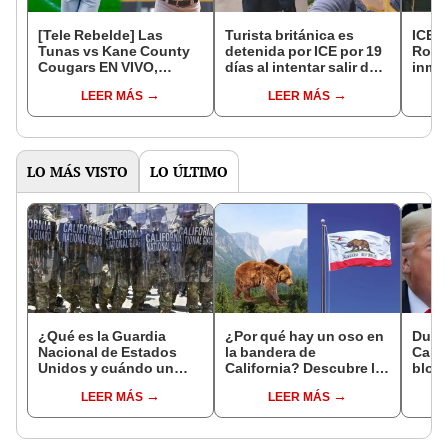
[Tele Rebelde] Las
Turista británica es
ICE b
Tunas vs Kane County
detenida por ICE por 19
Robe
Cougars EN VIVO,
días al intentar salir del
inmig
Baseball Champions
país: "No visiten EEUU,
años
LEER MÁS
LEER MÁS
League: ¿a qué hora y
por el peligro de lo que
recon
cómo ver el juego?
podría pasarles"
salir
LO MÁS VISTO
LO ÚLTIMO
¿Qué es la Guardia
¿Por qué hay un oso en
Duro
Nacional de Estados
la bandera de
Calif
Unidos y cuándo un
California? Descubre la
bloqu
presidente puede
historia tras sus
ambie
LEER MÁS
LEER MÁS
desplegarla?
símbolos cuando
prohí
pertenecía a México y
gasol
no a EEUU