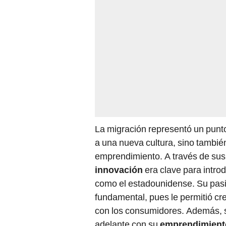
La migración representó un punto 
a una nueva cultura, sino tambié
emprendimiento. A través de sus v
innovación
era clave para intro
como el estadounidense. Su pasió
fundamental, pues le permitió c
con los consumidores. Además, se
adelante con su
emprendimient