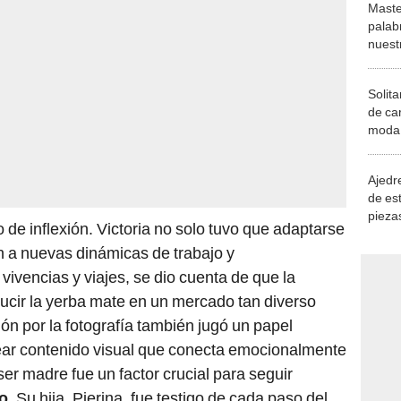
Maste
palab
nuest
Solita
de ca
moda.
demue
Ajedre
de es
piezas
de inflexión. Victoria no solo tuvo que adaptarse
consi
n a nuevas dinámicas de trabajo y
ivencias y viajes, se dio cuenta de que la
ducir la yerba mate en un mercado tan diverso
n por la fotografía también jugó un papel
rear contenido visual que conecta emocionalmente
r madre fue un factor crucial para seguir
o
. Su hija, Pierina, fue testigo de cada paso del