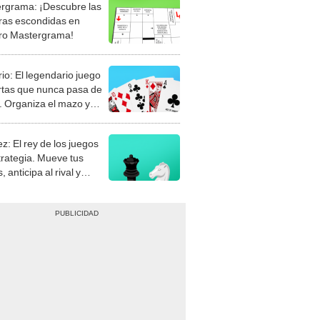
rgrama: ¡Descubre las
ras escondidas en
ro Mastergrama!
rio: El legendario juego
rtas que nunca pasa de
 Organiza el mazo y
stra tu habilidad.
z: El rey de los juegos
trategia. Mueve tus
, anticipa al rival y
gue el jaque mate.