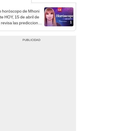
o horóscopo de Mhoni
te HOY, 15 de abril de
1
 revisa las predicciones
signo y entérate si te
a un día afortunado