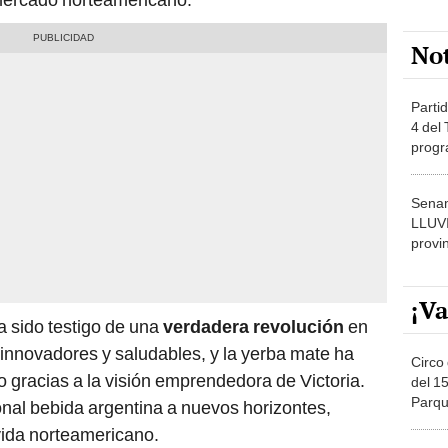
No
Partid
4 del
progr
dónde
Senam
LLUV
provi
¡Va
 sido testigo de una
verdadera revolución
en
innovadores y saludables, y la yerba mate ha
Circo 
 gracias a la visión emprendedora de Victoria.
del 15
Parqu
onal bebida argentina a nuevos horizontes,
Migue
 vida norteamericano.