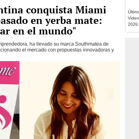
ntina conquista Miami
Últim
basado en yerba mate:
Viden
2026:
gar en el mundo"
de tu 
esper
 emprendedora, ha llevado su marca Southmatea de
ucionando el mercado con propuestas innovadoras y