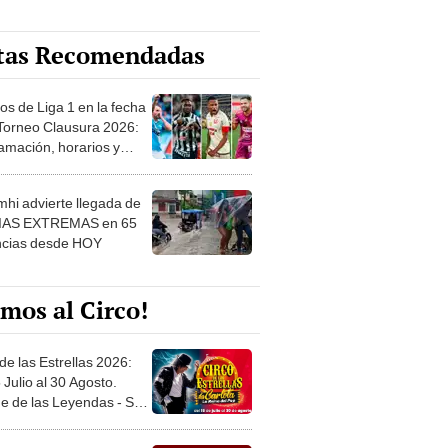
tas Recomendadas
os de Liga 1 en la fecha
 Torneo Clausura 2026:
amación, horarios y
 ver
hi advierte llegada de
IAS EXTREMAS en 65
ncias desde HOY
mos al Circo!
de las Estrellas 2026:
 Julio al 30 Agosto.
e de las Leyendas - San
l