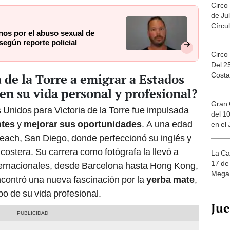
Circo
de Jul
Círcul
nos por el abuso sexual de
según reporte policial
Circo
Del 2
Costa
 de la Torre a emigrar a Estados
en su vida personal y profesional?
Gran 
 Unidos para Victoria de la Torre fue impulsada
del 10
ntes
y
mejorar sus oportunidades
. A una edad
en el
each, San Diego, donde perfeccionó su inglés y
ostera. Su carrera como fotógrafa la llevó a
La Ca
17 de 
nternacionales, desde Barcelona hasta Hong Kong,
Mega 
contró una nueva fascinación por la
yerba mate
,
o de su vida profesional.
Ju