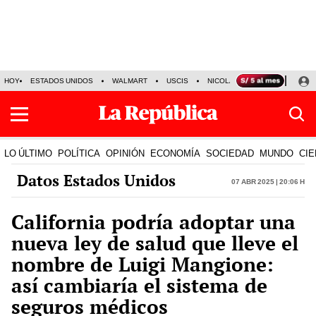
HOY
ESTADOS UNIDOS
WALMART
USCIS
NICOLÁS MADURO
P-8 PO
LO ÚLTIMO
POLÍTICA
OPINIÓN
ECONOMÍA
SOCIEDAD
MUNDO
CIE
Datos Estados Unidos
07 Abr 2025 | 20:06 h
California podría adoptar una
nueva ley de salud que lleve el
nombre de Luigi Mangione:
así cambiaría el sistema de
seguros médicos