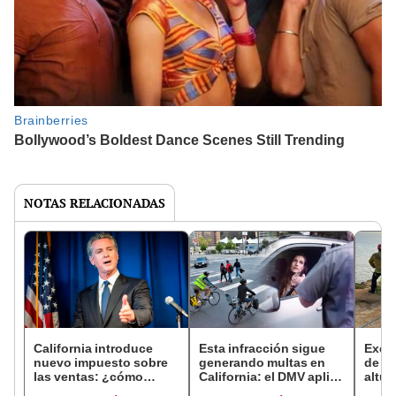
NOTAS RELACIONADAS
California introduce
Esta infracción sigue
Excur
nuevo impuesto sobre
generando multas en
de mo
las ventas: ¿cómo
California: el DMV aplica
altur
afectará a los residentes
esta sanción vigente en
cuan