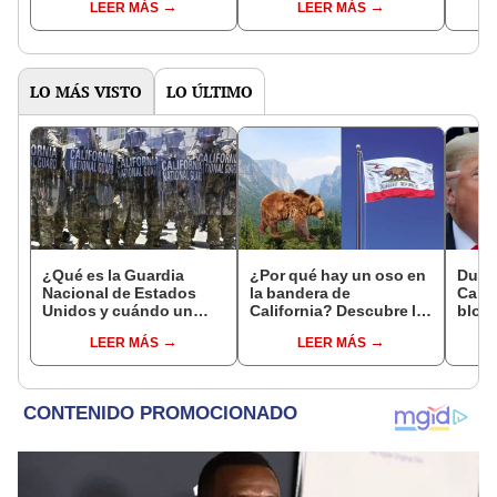
LEER MÁS
LEER MÁS
en 2025?
2025
send
Calif
LO MÁS VISTO
LO ÚLTIMO
¿Qué es la Guardia
¿Por qué hay un oso en
Duro
Nacional de Estados
la bandera de
Calif
Unidos y cuándo un
California? Descubre la
bloqu
presidente puede
historia tras sus
ambie
LEER MÁS
LEER MÁS
desplegarla?
símbolos cuando
prohí
pertenecía a México y
gasol
no a EEUU