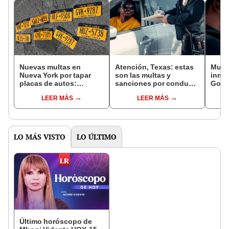
Nuevas multas en
Atención, Texas: estas
Muy m
Nueva York por tapar
son las multas y
inmi
placas de autos:
sanciones por conducir
Gobi
entrarán en vigor el 16
con una sola placa en tu
podrí
LEER MÁS
LEER MÁS
de abril
carro
come
infra
LO MÁS VISTO
LO ÚLTIMO
Último horóscopo de