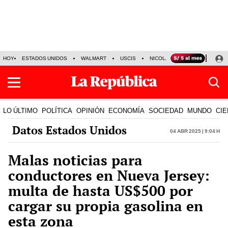
HOY
ESTADOS UNIDOS
WALMART
USCIS
NICOLÁS MADURO
P-8 PO
LO ÚLTIMO
POLÍTICA
OPINIÓN
ECONOMÍA
SOCIEDAD
MUNDO
CIE
Datos Estados Unidos
04 Abr 2025 | 9:04 h
Malas noticias para
conductores en Nueva Jersey:
multa de hasta US$500 por
cargar su propia gasolina en
esta zona