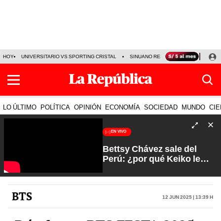
HOY
UNIVERSITARIO VS SPORTING CRISTAL
SINUANO RESULTADOS HOY
CA
LO ÚLTIMO
POLÍTICA
OPINIÓN
ECONOMÍA
SOCIEDAD
MUNDO
CIE
EN VIVO
Bettsy Chávez sale del
Perú: ¿por qué Keiko le
otorgó el salvoconducto? |
Fuerte y Claro con Manuela
Camacho
BTS
12 Jun 2025 | 13:39 h