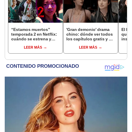
“Estamos muertos”
'Gran demonio' drama
El k-
temporada 2 en Netflix:
chino: dónde ver todos
que 
cuándo se estrena y
los capítulos gratis y en
inspi
avances de la
subespañol
de am
LEER MÁS
LEER MÁS
temporada
de S