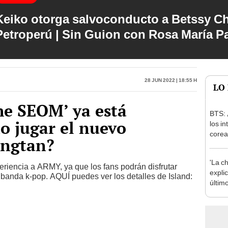
Keiko otorga salvoconducto a Betssy C
Petroperú | Sin Guion con Rosa María P
28 Jun 2022 | 18:55 h
LO
the SEOM’ ya está
BTS: 
o jugar el nuevo
los in
corea
angtan?
elimi
'La c
iencia a ARMY, ya que los fans podrán disfrutar
expli
a banda k-pop. AQUÍ puedes ver los detalles de Island:
últim
Netfl