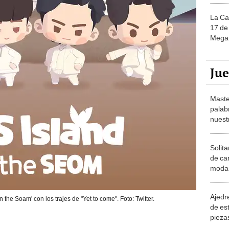
La Ca
17 de 
Mega 
Ju
Maste
palab
nuest
Solita
de ca
moda.
demue
Ajedre
 the Soam' con los trajes de "Yet to come". Foto: Twitter.
de es
piezas
consi