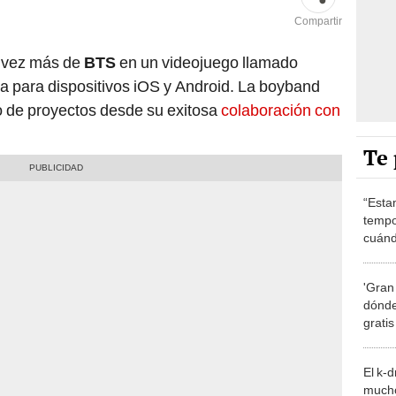
Compartir
 vez más de
BTS
en un videojuego llamado
ya para dispositivos iOS y Android. La boyband
o de proyectos desde su exitosa
colaboración con
Te 
“Esta
tempo
cuánd
de la
'Gran
dónde
grati
El k-
mucho