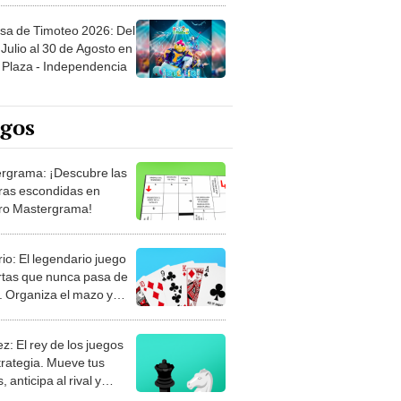
sa de Timoteo 2026: Del
Julio al 30 de Agosto en
Plaza - Independencia
egos
rgrama: ¡Descubre las
ras escondidas en
ro Mastergrama!
rio: El legendario juego
rtas que nunca pasa de
 Organiza el mazo y
stra tu habilidad.
z: El rey de los juegos
trategia. Mueve tus
, anticipa al rival y
gue el jaque mate.