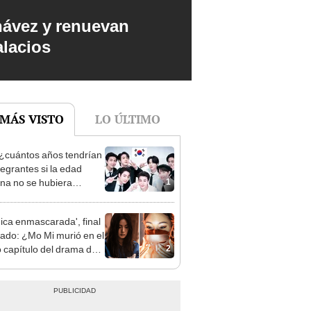
hávez y renuevan
alacios
 MÁS VISTO
LO ÚLTIMO
¿cuántos años tendrían
tegrantes si la edad
1
na no se hubiera
nada?
hica enmascarada', final
cado: ¿Mo Mi murió en el
2
o capítulo del drama de
ix? [RESUMEN]