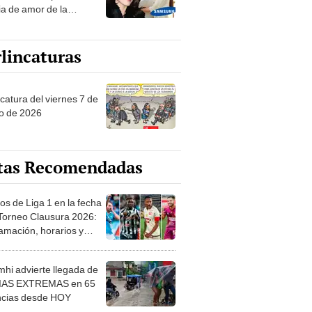
ia de amor de la
era de Samsung
lincaturas
catura del viernes 7 de
o de 2026
tas Recomendadas
os de Liga 1 en la fecha
 Torneo Clausura 2026:
amación, horarios y
 ver
hi advierte llegada de
IAS EXTREMAS en 65
ncias desde HOY