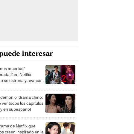
puede interesar
mos muertos”
rada 2 en Netflix:
o se estrena y avances
 temporada
 demonio' drama chino:
 ver todos los capítulos
s y en subespañol
drama de Netflix que
s creen inspirado en la