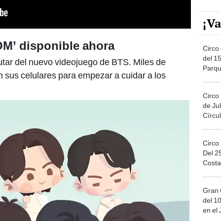
¡Va
OM’ disponible ahora
Circo 
del 15
utar del nuevo videojuego de BTS. Miles de
Parqu
sus celulares para empezar a cuidar a los
Migue
Circo
de Jul
Círcul
Circo
Del 2
Costa
Gran 
del 10
en el