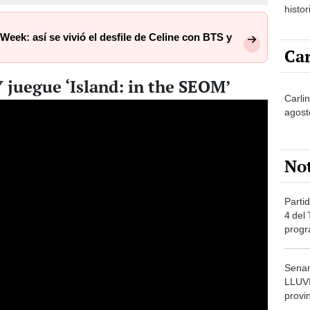
histor
hered
eek: así se vivió el desfile de Celine con BTS y
Car
 juegue ‘Island: in the SEOM’
Carlin
agost
No
Partid
4 del
progr
dónde
Senam
LLUV
provi