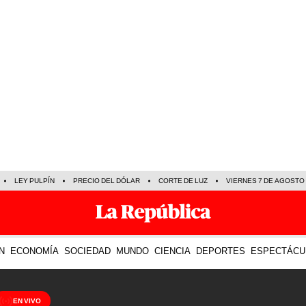
LEY PULPÍN
PRECIO DEL DÓLAR
CORTE DE LUZ
VIERNES 7 DE AGOSTO
N
ECONOMÍA
SOCIEDAD
MUNDO
CIENCIA
DEPORTES
ESPECTÁCU
EN VIVO