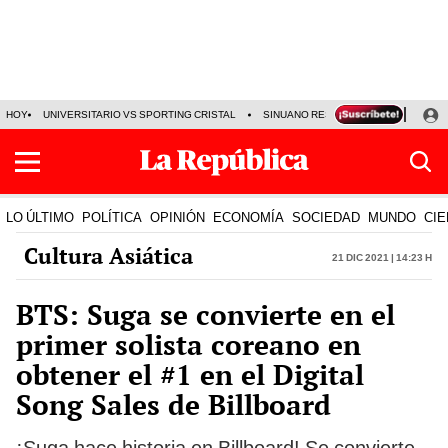
HOY
UNIVERSITARIO VS SPORTING CRISTAL
SINUANO RESULTADOS HOY
CA
LO ÚLTIMO
POLÍTICA
OPINIÓN
ECONOMÍA
SOCIEDAD
MUNDO
CIE
Cultura Asiática
21 Dic 2021 | 14:23 h
BTS: Suga se convierte en el
primer solista coreano en
obtener el #1 en el Digital
Song Sales de Billboard