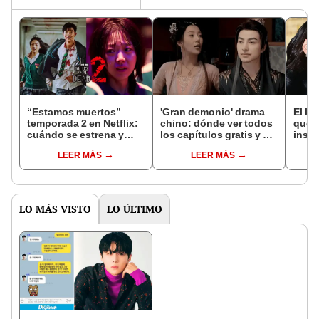
“Estamos muertos”
'Gran demonio' drama
El k-
temporada 2 en Netflix:
chino: dónde ver todos
que 
cuándo se estrena y
los capítulos gratis y en
inspi
avances de la
subespañol
de am
LEER MÁS
LEER MÁS
temporada
de S
LO MÁS VISTO
LO ÚLTIMO