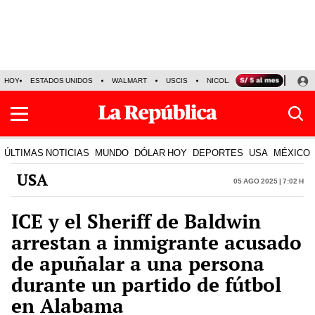
HOY
ESTADOS UNIDOS
WALMART
USCIS
NICOLÁS MADURO
P-8 PO
ÚLTIMAS NOTICIAS
MUNDO
DÓLAR HOY
DEPORTES
USA
MÉXICO
USA
05 Ago 2025 | 7:02 h
ICE y el Sheriff de Baldwin
arrestan a inmigrante acusado
de apuñalar a una persona
durante un partido de fútbol
en Alabama