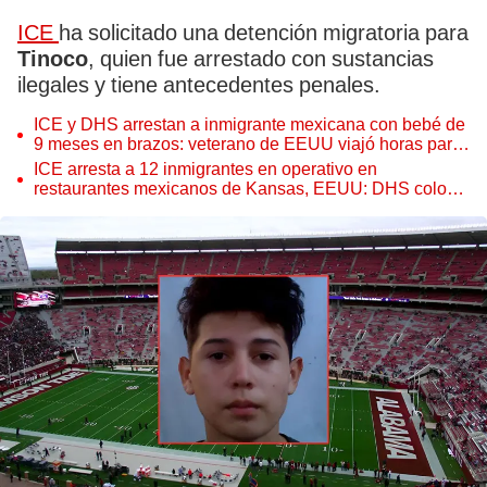
ICE
ha solicitado una detención migratoria para
Tinoco
, quien fue arrestado con sustancias
ilegales y tiene antecedentes penales.
ICE y DHS arrestan a inmigrante mexicana con bebé de
9 meses en brazos: veterano de EEUU viajó horas para
alimentar a su hijo
ICE arresta a 12 inmigrantes en operativo en
restaurantes mexicanos de Kansas, EEUU: DHS colocó
carteles de ''Cerrado''