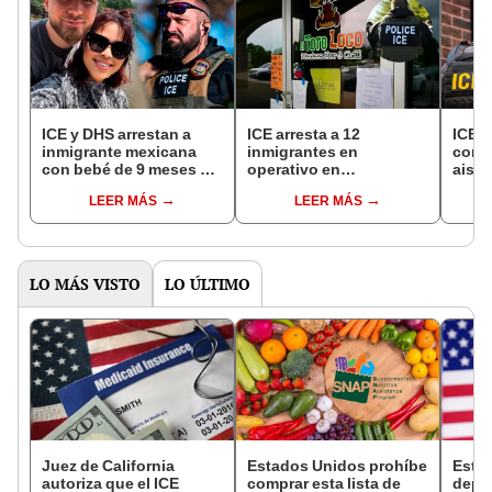
ICE y DHS arrestan a
ICE arresta a 12
ICE c
inmigrante mexicana
inmigrantes en
con 3
con bebé de 9 meses en
operativo en
aisla
brazos: veterano de
restaurantes mexicanos
entra
LEER MÁS
LEER MÁS
EEUU viajó horas para
de Kansas, EEUU: DHS
inund
alimentar a su hijo
colocó carteles de
próte
''Cerrado''
para
LO MÁS VISTO
LO ÚLTIMO
Juez de California
Estados Unidos prohíbe
Esta
autoriza que el ICE
comprar esta lista de
depó