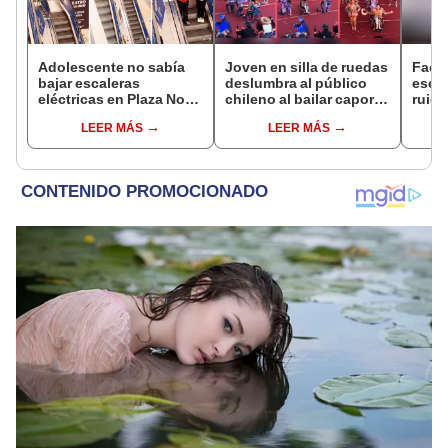
Adolescente no sabía
Joven en silla de ruedas
Faceb
bajar escaleras
deslumbra al público
escu
eléctricas en Plaza Norte
chileno al bailar caporal
ruido
y joven lo ayuda: “Vale
en festival escolar
revis
LEER MÁS
LEER MÁS
un Perú”
al de
culp