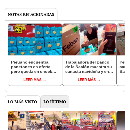
NOTAS RELACIONADAS
Peruano encuentra
Trabajadora del Banco
Peru
panetones en oferta,
de la Nación muestra su
cana
pero queda en shock
canasta navideña y en
Banc
por la fecha de
redes dicen: “Caja
reacc
LEER MÁS
LEER MÁS
vencimiento: "No llega a
Huancayo es
el de
Navidad"
insuperable”
LO MÁS VISTO
LO ÚLTIMO