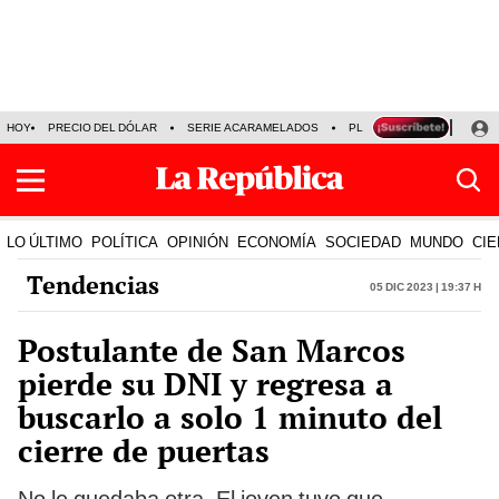
HOY
PRECIO DEL DÓLAR
SERIE ACARAMELADOS
PLAZA VEA
ALEJAND
LO ÚLTIMO
POLÍTICA
OPINIÓN
ECONOMÍA
SOCIEDAD
MUNDO
CIE
Tendencias
05 Dic 2023 | 19:37 h
Postulante de San Marcos
pierde su DNI y regresa a
buscarlo a solo 1 minuto del
cierre de puertas