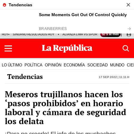
HOY
SINUANO RESULTADOS HOY
ALIANZA LIMA VS SPORT BOYS
JORGE MES
LO ÚLTIMO
POLÍTICA
OPINIÓN
ECONOMÍA
SOCIEDAD
MUNDO
CIE
Tendencias
17 Sep 2022 | 11:11 h
Meseros trujillanos hacen los
‘pasos prohibidos’ en horario
laboral y cámara de seguridad
los delata