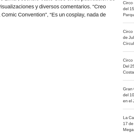
Circo 
isualizaciones y diversos comentarios. “Creo
del 15
a Comic Convention”, “Es un cosplay, nada de
Parqu
Migue
Circo
de Jul
Círcul
Circo
Del 2
Costa
Gran 
del 10
en el
La Ca
17 de 
Mega 