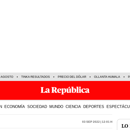
E AGOSTO
TINKA RESULTADOS
PRECIO DEL DÓLAR
OLLANTA HUMALA
P
N
ECONOMÍA
SOCIEDAD
MUNDO
CIENCIA
DEPORTES
ESPECTÁCU
03 Sep 2022 | 12:01 h
LO