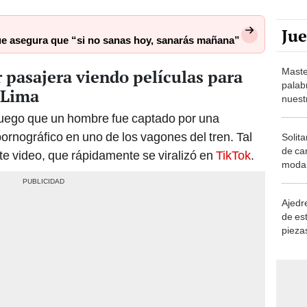
Ju
ue asegura que “si no sanas hoy, sanarás mañana”
Maste
pasajera viendo películas para
palab
 Lima
nuest
luego que un hombre fue captado por una
ornográfico en uno de los vagones del tren. Tal
Solita
de ca
te video, que rápidamente se viralizó en
TikTok
.
moda.
demue
Ajedre
de es
piezas
consi