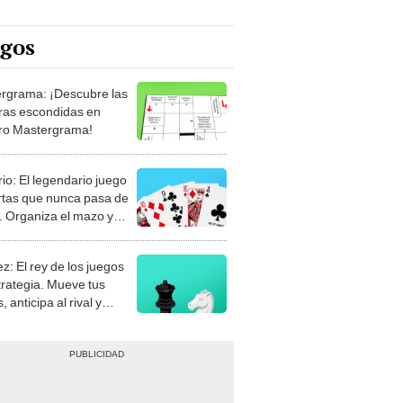
egos
rgrama: ¡Descubre las
ras escondidas en
ro Mastergrama!
rio: El legendario juego
rtas que nunca pasa de
 Organiza el mazo y
stra tu habilidad.
z: El rey de los juegos
trategia. Mueve tus
, anticipa al rival y
gue el jaque mate.