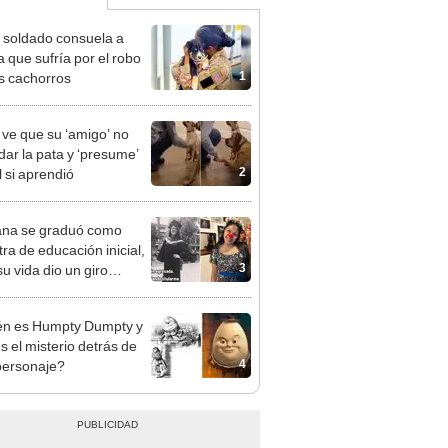
 soldado consuela a
a que sufría por el robo
1
s cachorros
 ve que su ‘amigo’ no
dar la pata y ‘presume’
2
l si aprendió
na se graduó como
ra de educación inicial,
3
u vida dio un giro
erado: “Nuevos inicios”
n es Humpty Dumpty y
s el misterio detrás de
4
personaje?