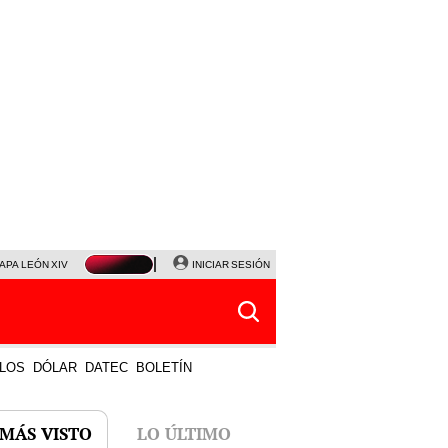
APA LEÓN XIV
NALDY SALDAÑA
INICIAR SESIÓN
LA BELLA LUZ
MAGALY MEDINA
HORÓS
LOS
DÓLAR
DATEC
BOLETÍN
 MÁS VISTO
LO ÚLTIMO