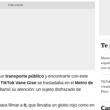
Te 
Mario
españ
con su
amor 
 un
transporte público
y encontrarte con este
gastr
TikTo
e
TikTok Vane Gise
se trasladaba en el
Metro de
cread
llamó su atención: un sujeto disfrazado de
Perú:
puede
1.000
para filmar a
It,
que llevaba un globo rojo como en
Car