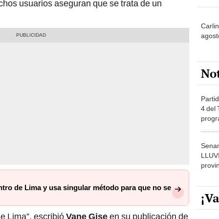
chos usuarios aseguran que se trata de un
Carli
agost
No
Partid
4 del
progr
dónde
Senam
LLUV
provi
ntro de Lima y usa singular método para que no se
¡Va
e Lima”, escribió
Vane Gise
en su publicación de