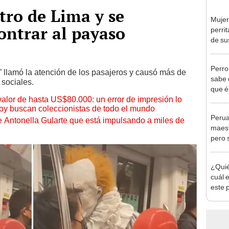
tro de Lima y se
Mujer
ontrar al payaso
perrit
de su
Perro
t” llamó la atención de los pasajeros y causó más de
sabe 
 sociales.
que é
 valor de hasta US$80.000: un error de impresión lo
hoy buscan coleccionistas de todo el mundo
Perua
de Antonella Gularte que está impulsando a miles de
maest
pero s
inesp
¿Quié
cuál e
este 