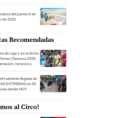
ncatura del jueves 6 de
o de 2026
tas Recomendadas
os de Liga 1 en la fecha
 Torneo Clausura 2026:
amación, horarios y
 ver
hi advierte llegada de
IAS EXTREMAS en 65
ncias desde HOY
mos al Circo!