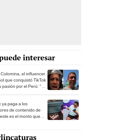
puede interesar
 Colomina, el influencer
ol que conquistó TikTok
 pasión por el Perú: "Mi
nació por la
onomía"
k ya paga a los
ores de contenido de
 este es el monto que
s llegar a cobrar por
 vistas
lincaturas