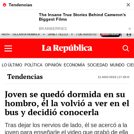
HOY
OLLANTA HUMALA
JANET TELLO
7 DE AGOSTO
TINKA RESULTADOS
LO ÚLTIMO
POLÍTICA
OPINIÓN
ECONOMÍA
SOCIEDAD
MUNDO
CIE
Tendencias
11 Ago 2022 | 17:45 h
Joven se quedó dormida en su
hombro, él la volvió a ver en el
bus y decidió conocerla
Tras dejar los nervios de lado, él se acercó a la
joven para enseñarle el video que grabó de ella