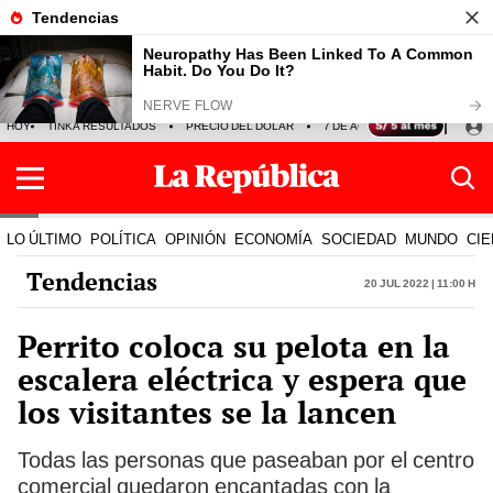
HOY
TINKA RESULTADOS
PRECIO DEL DÓLAR
7 DE AGOSTO
OLLANTA H
LO ÚLTIMO
POLÍTICA
OPINIÓN
ECONOMÍA
SOCIEDAD
MUNDO
CIE
Tendencias
20 Jul 2022 | 11:00 h
Perrito coloca su pelota en la
escalera eléctrica y espera que
los visitantes se la lancen
Todas las personas que paseaban por el centro
comercial quedaron encantadas con la