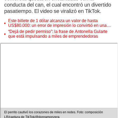
conducta del can, el cual encontró un divertido
pasatiempo. El video se viralizó en TikTok.
Este billete de 1 dólar alcanza un valor de hasta
US$80.000: un error de impresión lo convirtió en una
pieza única que hoy buscan coleccionistas de todo el
“Dejá de pedir permiso”: la frase de Antonella Gularte
mundo
que está impulsando a miles de emprendedoras
El perrito cautivó los corazones de miles en redes. Foto: composición
LR/captura de TikTok/@donramonzera