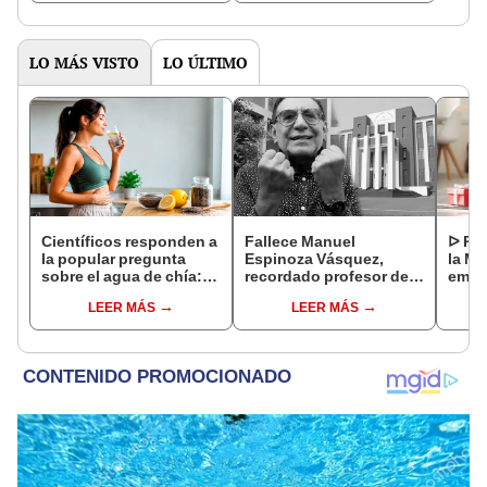
gastronomía"
vistas
LO MÁS VISTO
LO ÚLTIMO
Científicos responden a
Fallece Manuel
ᐅ Poe
la popular pregunta
Espinoza Vásquez,
la Ma
sobre el agua de chía:
recordado profesor de
emot
¿realmente ayuda a
la UNI que se hizo viral
dedi
LEER MÁS
LEER MÁS
bajar de peso o es solo
por su icónica forma de
un mito viral?
enseñar