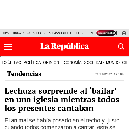
HOY
TINKA RESULTADOS
ALEJANDRO TOLEDO
KENJI FUJIMORI
PRECIO
LO ÚLTIMO
POLÍTICA
OPINIÓN
ECONOMÍA
SOCIEDAD
MUNDO
CIE
Tendencias
02 Jun 2022 | 22:16 h
Lechuza sorprende al ‘bailar’
en una iglesia mientras todos
los presentes cantaban
El animal se había posado en el techo y, justo
cuando todos comenzaron a cantar, este se