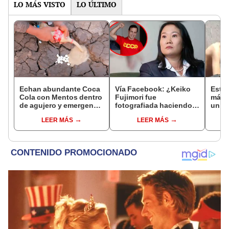
LO MÁS VISTO
LO ÚLTIMO
Echan abundante Coca
Vía Facebook: ¿Keiko
Estu
Cola con Mentos dentro
Fujimori fue
másc
de agujero y emergen
fotografiada haciendo
un pr
raras criaturas [VIDEO]
el 'saludo comunista' en
queda
LEER MÁS
LEER MÁS
su juventud? [FOTOS]