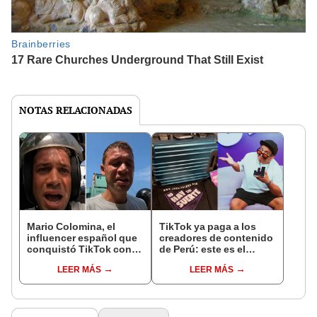
NOTAS RELACIONADAS
Mario Colomina, el
TikTok ya paga a los
influencer español que
creadores de contenido
conquistó TikTok con
de Perú: este es el
su pasión por el Perú:
monto que puedes
LEER MÁS
LEER MÁS
"Mi amor nació por la
llegar a cobrar por 1.000
gastronomía"
vistas