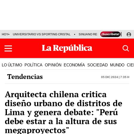
HOY
UNIVERSITARIO VS SPORTING CRISTAL
SINUANO RESULTADOS HOY
CA
LO ÚLTIMO
POLÍTICA
OPINIÓN
ECONOMÍA
SOCIEDAD
MUNDO
CIE
Tendencias
05 Dic 2024 | 7:35 h
Arquitecta chilena critica
diseño urbano de distritos de
Lima y genera debate: "Perú
debe estar a la altura de sus
megaproyectos"