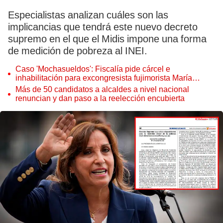
Especialistas analizan cuáles son las
implicancias que tendrá este nuevo decreto
supremo en el que el Midis impone una forma
de medición de pobreza al INEI.
Caso 'Mochasueldos': Fiscalía pide cárcel e
inhabilitación para excongresista fujimorista María
Cordero Jon Tay
Más de 50 candidatos a alcaldes a nivel nacional
renuncian y dan paso a la reelección encubierta