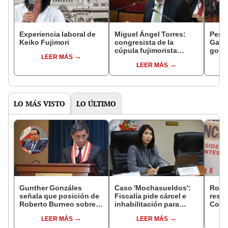
Experiencia laboral de
Miguel Ángel Torres:
Perfi
Keiko Fujimori
congresista de la
Gabin
cúpula fujimorista
gobi
LEER MÁS
controlará el primer año
Fujim
LEER MÁS
del Senado
LO MÁS VISTO
LO ÚLTIMO
Gunther Gonzáles
Caso 'Mochasueldos':
Robe
señala que posición de
Fiscalía pide cárcel e
respo
Roberto Burneo sobre
inhabilitación para
Cong
reelección de López
excongresista
reele
LEER MÁS
LEER MÁS
Aliaga no representan al
fujimorista María
de al