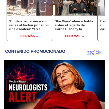
‘Firulais’ enternece en
Star Wars: elenco habla
Escu
redes al luchar por subir
sobre el legado de
ruido
una escalera: “Es el
Carrie Fisher y la
casa,
maestro de obra”
princesa Leia
con p
LEER MÁS
LEER MÁS
[VID