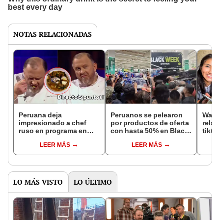
NOTAS RELACIONADAS
Peruana deja
Peruanos se pelearon
Wald
impresionado a chef
por productos de oferta
relac
ruso en programa en
con hasta 50% en Black
tikto
vivo con su platillo de
Week de Tottus:
muy 
LEER MÁS
LEER MÁS
sopa de res: "Siento
"Arrasaron con todo"
novi
que me dio poder"
LO MÁS VISTO
LO ÚLTIMO