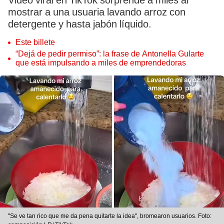
Video viral en TikTok sorprende a miles al
mostrar a una usuaria lavando arroz con
detergente y hasta jabón líquido.
Este billete
“Dejá de pedir permiso”: la frase de Antonella Gularte
que está impulsando a miles de emprendedoras
"Se ve tan rico que me da pena quitarte la idea", bromearon usuarios. Foto: