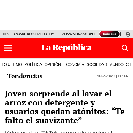
HOY
SINUANO RESULTADOS HOY
ALIANZA LIMA VS SPORT BOYS
JORGE MES
LO ÚLTIMO
POLÍTICA
OPINIÓN
ECONOMÍA
SOCIEDAD
MUNDO
CIE
Tendencias
29 Nov 2024 | 12:19 h
Joven sorprende al lavar el
arroz con detergente y
usuarios quedan atónitos: “Te
falto el suavizante”